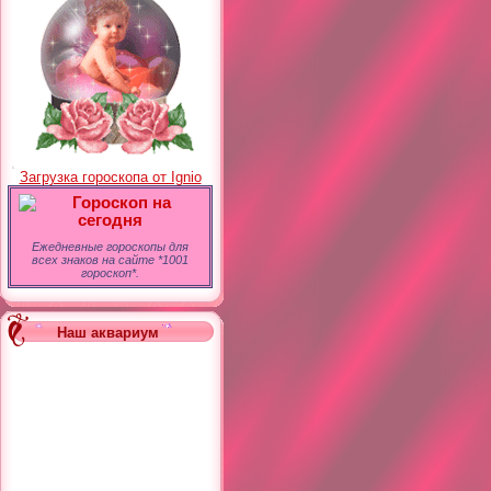
Загрузка гороскопа от Ignio
Гороскоп на
сегодня
Ежедневные гороскопы для
всех знаков на сайте *1001
гороскоп*.
Наш аквариум