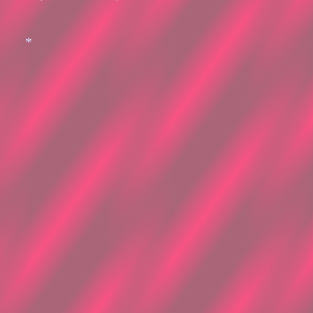
*
*
*
*