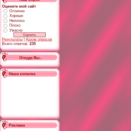
Оцените мой сайт
Отлично
Хорошо
Неплохо
Плохо
Ужасно
Результаты
|
Архив опросов
Всего ответов:
235
Откуда Вы..
Наша копилка
Реклама