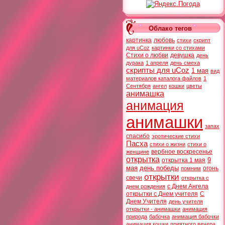
Облако тегов
картинка
любовь
стихи
скрипт
для uCoz
картинки со стихами
Стихи о любви
девушка
день
дурака
1 апреля
день смеха
скрипты для uCoz
1 мая
вид
материалов каталога файлов
1
Сентября
ангел
кошки
цветы
анимашка
анимация
анимашки
запах
спасибо
эротические стихи
Пасха
стихи о жизни
стихи о
вербное воскресенье
женщине
открытка
9
открытка 1 мая
мая
день победы
огонь
помним
открытки
свечи
открытка с
с Днем Ангела
днем рождения
открытки с Днем учителя
С
Днем Учителя
день учителя
открытки - анимашки
анимация
природа
бабочка
анимация бабочки
анимация кошки
приятного вечера