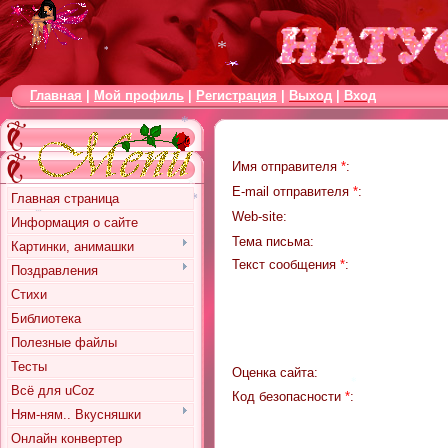
*
Главная
|
Мой профиль
|
Регистрация
|
Выход
|
Вход
*
*
Имя отправителя
*
:
E-mail отправителя
*
:
*
Главная страница
Web-site:
Информация о сайте
Тема письма:
*
Картинки, анимашки
Текст сообщения
*
:
Поздравления
*
*
Стихи
Библиотека
Полезные файлы
Тесты
Оценка сайта:
Всё для uCoz
Код безопасности
*
:
Ням-ням.. Вкусняшки
*
Онлайн конвертер