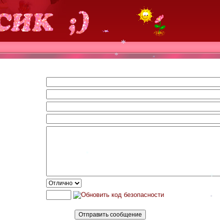
*
*
*
*
*
*