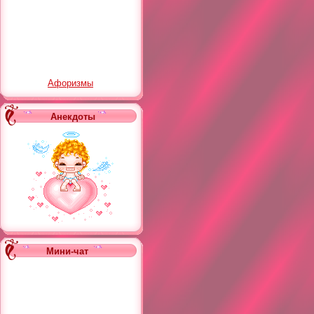
Афоризмы
Анекдоты
Мини-чат