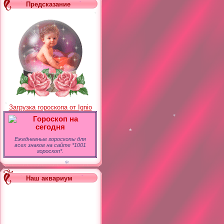
Предсказание
*
Загрузка гороскопа от Ignio
Гороскоп на
сегодня
*
Ежедневные гороскопы для
всех знаков на сайте *1001
гороскоп*.
*
Наш аквариум
*