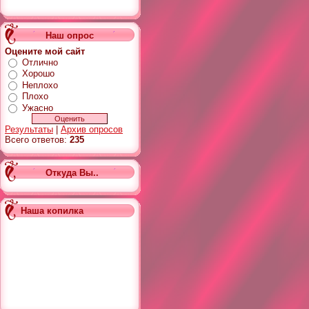
Наш опрос
Оцените мой сайт
Отлично
Хорошо
Неплохо
Плохо
Ужасно
Результаты
|
Архив опросов
Всего ответов:
235
Откуда Вы..
Наша копилка