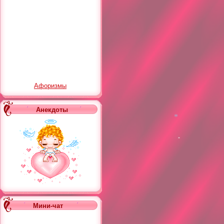
Афоризмы
Анекдоты
*
*
Мини-чат