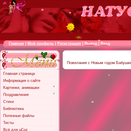
*
*
*
Главная
|
Мой профиль
|
Регистрация
|
Выход
|
Вход
*
Пожелания с Новым годом Бабушке
Главная страница
Информация о сайте
Картинки, анимашки
*
Поздравления
Стихи
Библиотека
Полезные файлы
Тесты
*
Всё для uCoz