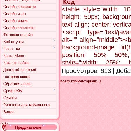
Код
Онлайн конвертер
<table style="width: 1
Онлайн игры
height: 50px; background
Онлайн радио
text-align: center; vert
Онлайн кинотеатр
<script type="text/javas
Фотошоп онлайн
alt="" align="middle"><b
Веб-штучки
background-image: url(h
Flash - ки
position: 50% 50%;"><
Карта Мира
style="width: 25%; he
Каталог сайтов
url(http://pnghosts.ru/i
Просмотров
: 613 |
Доба
Доска объявлений
<img src="http://pnghost
Гостевая книга
Всего комментариев
:
0
Обратная связь
text-align: center; verti
Орифлейм
0px; word-spacing: 0px;
Ссылки
align="middle"><br>
Рингтоны для мобильного
url(http://pnghosts.ru/im
Видео
middle; background-posi
page -->
Предсказание
<script type="text/javas