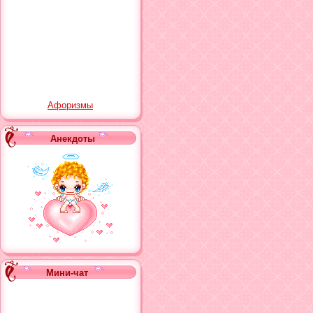
url(http://pnghosts.ru/i
<div align="center"><!-
<div class="g-plusone" 
<!-- Поместите этот те
<script type="text/javasc
Афоризмы
window.___gcfg = {lang: 
Анекдоты
(function() {
var po = document.createE
po.src = 'https://apis.go
var s = document.getEle
})();
</script></div></td></tr
Мини-чат