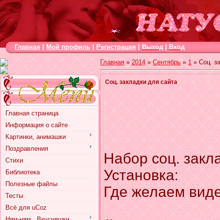
Главная
|
Мой профиль
|
Регистрация
|
Выход
|
Вход
Главная
»
2014
»
Сентябрь
»
1
» Cоц. з
Cоц. закладки для сайта
Главная страница
Информация о сайте
Картинки, анимашки
Поздравления
Набор соц. закла
Стихи
Установка:
Библиотека
Полезные файлы
Где желаем виде
Тесты
Всё для uCoz
Ням-ням.. Вкусняшки