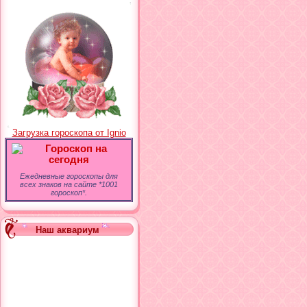
<!-- Put this script tag t
<script type="text/javasc
document.write(VK.Share.
--></script></div></td>
background-image: url(h
position: 50% 50%;"><di
Загрузка гороскопа от Ignio
data-lang="ru" data-co
Гороскоп на
<script>!func
сегодня
[0],p=/^http:/.test(d.locat
Ежедневные гороскопы для
всех знаков на сайте *1001
{js=d.createElement(s);js
гороскоп*.
(document, 'script', 'twi
vertical-align: middle;
Наш аквариум
spacing: 0px; backgrou
href="http://www.faceb
<script src="http://stat
style="width: 25%; he