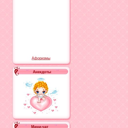
Афоризмы
Анекдоты
Мини-чат