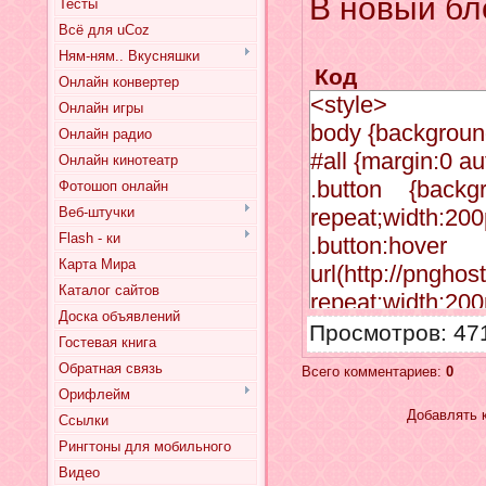
В новый бл
Тесты
Всё для uCoz
Ням-ням.. Вкусняшки
Код
Онлайн конвертер
<style>
Онлайн игры
body {backgroun
Онлайн радио
#all {margin:0 au
Онлайн кинотеатр
.button {backgro
Фотошоп онлайн
Веб-штучки
repeat;width:200
Flash - ки
.butto
Карта Мира
url(http://pnghos
Каталог сайтов
repeat;width:200
Доска объявлений
.button a {colo
Просмотров
: 47
Гостевая книга
tahoma;padding:
Обратная связь
Всего комментариев
:
0
</style><
Орифлейм
src="http://adoit
Добавлять 
Ссылки
</head>
Рингтоны для мобильного
<body>
Видео