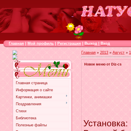
Главная
|
Мой профиль
|
Регистрация
|
Выход
|
Вход
Главная
»
2013
»
Август
»
1
Новое меню от Diz-cs
Главная страница
Информация о сайте
Картинки, анимашки
Поздравления
Стихи
Библиотека
Установка:
Полезные файлы