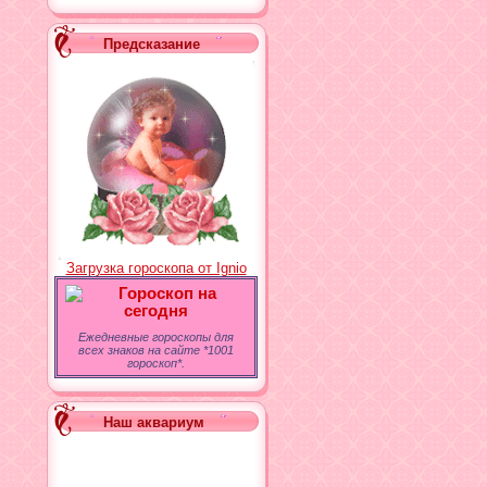
<div id="all">
<div class="but
Предсказание
<div class="but
<div class="but
<div class="but
<div class="but
<div class="but
</div>
</body>
Загрузка гороскопа от Ignio
Гороскоп на
сегодня
Ежедневные гороскопы для
всех знаков на сайте *1001
гороскоп*.
Наш аквариум