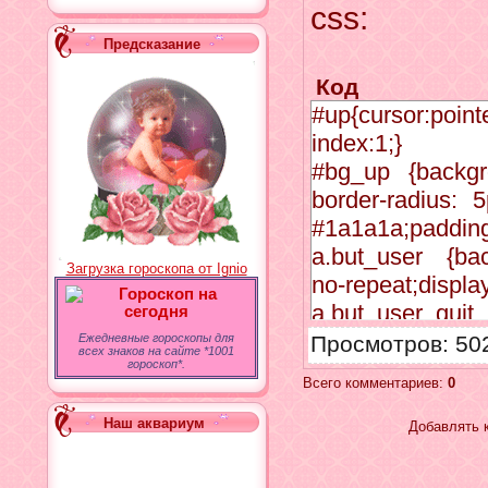
css:
</div><?endif?>
Предсказание
<script src="htt
</script>
Код
<script type="te
#up{cursor:pointe
$(document).rea
index:1;}
$("#up").hide();
#bg_up {backgro
$(function(){
border-radius: 5
$(window).scroll
#1a1a1a;padding
if ($(this).scroll
a.but_user {back
Загрузка гороскопа от Ignio
$('#up').fadeIn()
no-repeat;display
Гороскоп на
} else {
a.but_user_quit
сегодня
$('#up').fadeOut
{background:url
Ежедневные гороскопы для
Просмотров
: 50
всех знаков на сайте *1001
}
repeat;display:bl
гороскоп*.
Всего комментариев
:
0
});
1px 0px 0px;}
$('#up').clidck(f
Наш аквариум
Добавлять 
$('body,html').a
a.but_user_up
scrollTop:0
{background:url