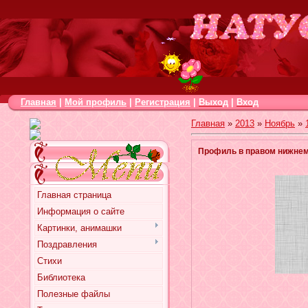
Главная
|
Мой профиль
|
Регистрация
|
Выход
|
Вход
Главная
»
2013
»
Ноябрь
»
Профиль в правом нижнем
Главная страница
Информация о сайте
Картинки, анимашки
Поздравления
Стихи
Библиотека
Полезные файлы