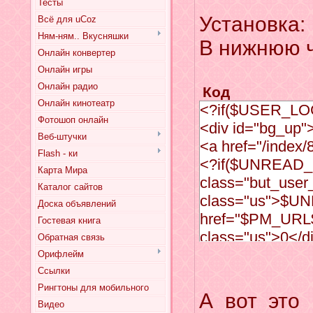
Тесты
Установка:
Всё для uCoz
Ням-ням.. Вкусняшки
В нижнюю ч
Онлайн конвертер
Онлайн игры
Онлайн радио
Код
Онлайн кинотеатр
<?if($USER_LO
Фотошоп онлайн
<div id="bg_up
Веб-штучки
<a href="/index/
Flash - ки
<?if($UNREAD_
Карта Мира
class="but_use
Каталог сайтов
class="us">$U
Доска объявлений
href="$PM_URL$
Гостевая книга
class="us">0</
Обратная связь
<a href="/index
Орифлейм
<a href="javascr
Ссылки
Рингтоны для мобильного
{axis:'y'})" id=
А вот это
Видео
</div>