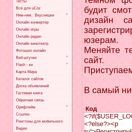
Тесты
будит смот
Всё для uCoz
Ням-ням.. Вкусняшки
дизайн са
Онлайн конвертер
зарегистр
Онлайн игры
Онлайн радио
юзерам.
Онлайн кинотеатр
Меняйте те
Фотошоп онлайн
сайт.
Веб-штучки
Flash - ки
Приступаем
Карта Мира
Каталог сайтов
Доска объявлений
В самый ни
Гостевая книга
Обратная связь
Орифлейм
Код
Ссылки
<?if($USER_L
Рингтоны для мобильного
<?else?><p st
Видео
ru">Регистрир