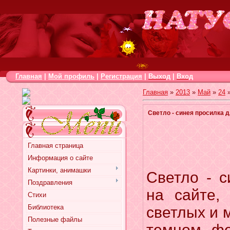
Главная
|
Мой профиль
|
Регистрация
|
Выход
|
Вход
Главная
»
2013
»
Май
»
24
»
Светло - синея просилка д
Главная страница
Информация о сайте
Картинки, анимашки
Светло - с
Поздравления
на сайте,
Стихи
Библиотека
светлых и 
Полезные файлы
темном фо