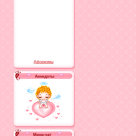
color: #fff;
text-shadow: rgb
padding: 10px;
text-decoration:
font-size: 11px;
font-family: Ta
border: 1px sol
box-shadow: rgba
Афоризмы
0px;
border-radius: 
Анекдоты
}</script>
Мини-чат