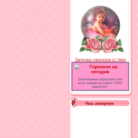
Загрузка гороскопа от Ignio
Гороскоп на
сегодня
Ежедневные гороскопы для
всех знаков на сайте *1001
гороскоп*.
Наш аквариум