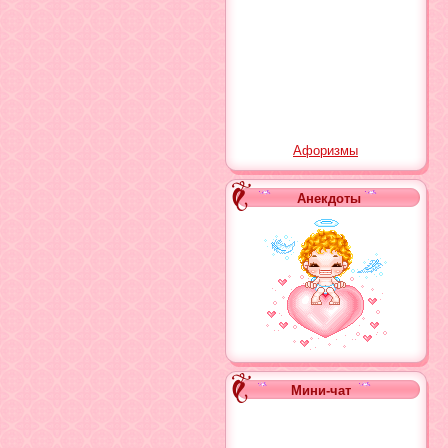
Афоризмы
Анекдоты
Мини-чат