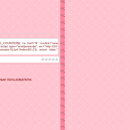
LINE_COUNTER$[ <a href="#" onclick="new
script type="text/javascript" src="http://24-
ize:0},{url:'/index/62-2'}); return false;"
ные пользователи.