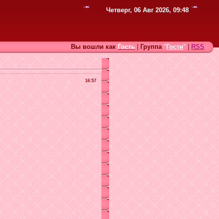
Четверг, 06 Авг 2026, 09:48
Вы вошли как
Гость
|
Группа
"
Гости
"
|
RSS
16:57