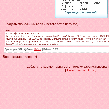
Создать глобальный блок и вставляет в него код:
Код
<center>$COUNTER$</center>
<hr><center><img src="http://pnghosts.ru/img/81.png" border="0"></a></center> $ON
_uWnd('OnUsrLst',' ',250,200,{autosize:0},{url:'/index/62'});return false;">Кто on-line?</a> ]<
moto.ru/font.js"></script><br>[ <a href="#" onclick="new _uWnd('TdUsrLst',' ',250,450,{autos
class="fUsrList">Кто нас сегодня посетил</a> ]
Просмотров
: 532 |
Добавил
:
Bitfood
|
Рейтинг
:
0.0
/
0
Всего комментариев
:
0
Добавлять комментарии могут только зарегистрирован
[
Регистрация
|
Вход
]