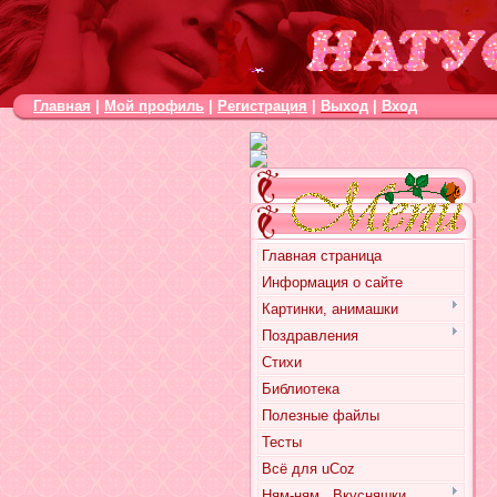
Главная
|
Мой профиль
|
Регистрация
|
Выход
|
Вход
Главная страница
Информация о сайте
Картинки, анимашки
Поздравления
Стихи
Библиотека
Полезные файлы
Тесты
Всё для uCoz
Ням-ням.. Вкусняшки