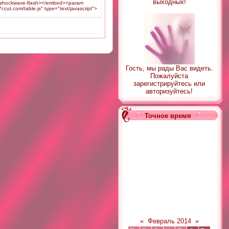
выходных!
/x-shockwave-flash></embed><param
ut.com/table.js" type="text/javascript">
Гость, мы рады Вас видеть.
Пожалуйста
зарегистрируйтесь или
авторизуйтесь!
Точное время
«
Февраль 2014
»