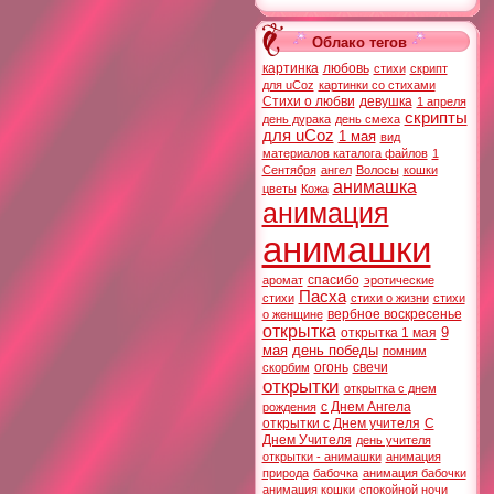
Облако тегов
картинка
любовь
стихи
скрипт
для uCoz
картинки со стихами
Стихи о любви
девушка
1 апреля
скрипты
день дурака
день смеха
для uCoz
1 мая
вид
материалов каталога файлов
1
Сентября
ангел
Волосы
кошки
анимашка
цветы
Кожа
анимация
анимашки
спасибо
аромат
эротические
Пасха
стихи
стихи о жизни
стихи
вербное воскресенье
о женщине
открытка
9
открытка 1 мая
мая
день победы
помним
огонь
свечи
скорбим
открытки
открытка с днем
с Днем Ангела
рождения
открытки с Днем учителя
С
Днем Учителя
день учителя
открытки - анимашки
анимация
природа
бабочка
анимация бабочки
анимация кошки
спокойной ночи