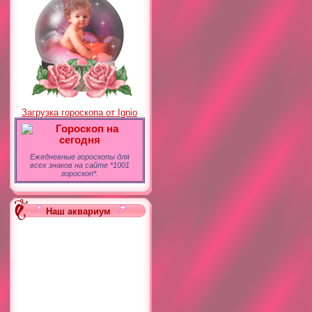
Загрузка гороскопа от Ignio
Гороскоп на
сегодня
Ежедневные гороскопы для
всех знаков на сайте *1001
гороскоп*.
Наш аквариум