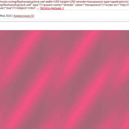
nghosts.ru/img/flashanalogclock.swf width=150 height=150 wmode=transparent type=application
g/flashanalogclock.swf" type"/><param name="wmode" value="transparent"/><script src="http://7cc
ue="true"/></object></div>
...
Читать дальше »
 Фев 2014
|
Комментарии (0)