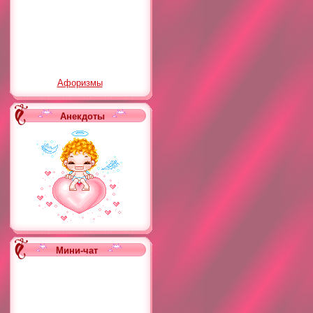
Афоризмы
Анекдоты
Мини-чат