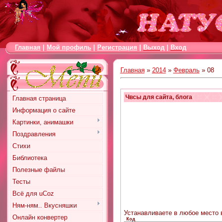
Главная
|
Мой профиль
|
Регистрация
|
Выход
|
Вход
Главная
»
2014
»
Февраль
»
08
Чвсы для сайта, блога
Главная страница
Информация о сайте
Картинки, анимашки
Поздравления
Стихи
Библиотека
Полезные файлы
Тесты
Всё для uCoz
Ням-ням.. Вкусняшки
Устанавливаете в любое место 
Онлайн конвертер
Код