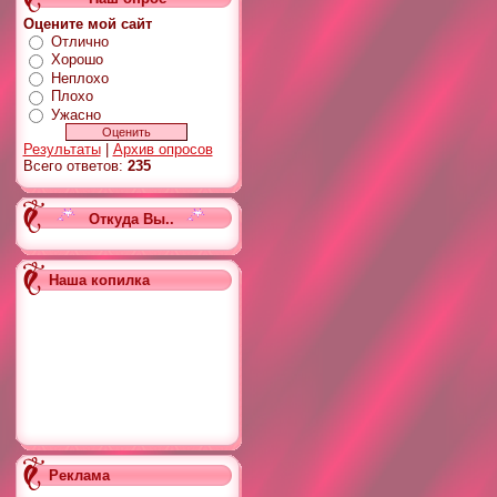
Оцените мой сайт
Отлично
Хорошо
Неплохо
Плохо
Ужасно
Результаты
|
Архив опросов
Всего ответов:
235
Откуда Вы..
Наша копилка
Реклама