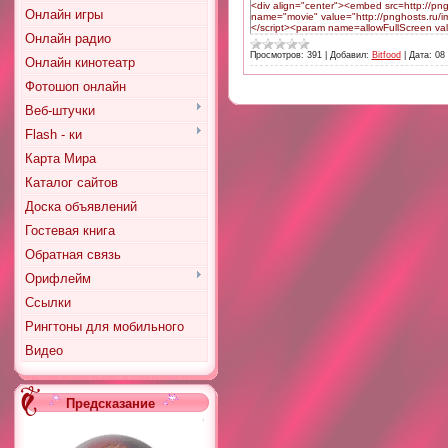
<div align="center"><embed src=http://p
Онлайн игры
name="movie" value="http://pnghosts.ru/im
</script><param name=allowFullScreen val
Онлайн радио
Просмотров:
391
|
Добавил:
Bitfood
|
Дата:
08
Онлайн кинотеатр
Фотошоп онлайн
Веб-штучки
Flash - ки
Карта Мира
Каталог сайтов
Доска объявлений
Гостевая книга
Обратная связь
Орифлейм
Ссылки
Рингтоны для мобильного
Видео
Предсказание