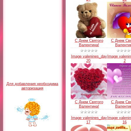
С Днем Святого
С Днем Св
Валентина!
Валенти
Image valenines_day
Image valeni
20
2
Для добавления необходима
авторизация
С Днем Святого
С Днем Св
Валентина!
Валенти
Image valenines_day
Image valeni
17
16