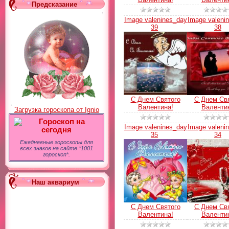
Предсказание
Image valenines_day
Image valeni
39
38
С Днем Святого
С Днем Св
Валентина!
Валенти
Загрузка гороскопа от Ignio
Гороскоп на
Image valenines_day
Image valeni
сегодня
35
34
Ежедневные гороскопы для
всех знаков на сайте *1001
гороскоп*.
Наш аквариум
С Днем Святого
С Днем Св
Валентина!
Валенти