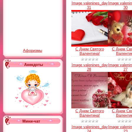
Image valenines_day
Image valeni
31
30
С Днем Святого
С Днем Св
Афоризмы
Валентина!
Валенти
Анекдоты
Image valenines_day
Image valeni
28
27
С Днем Святого
С Днем Св
Валентина!
Валенти
Мини-чат
Image valenines_day
Image valeni
24
23