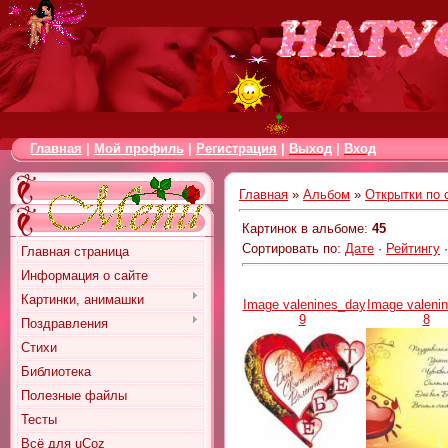
Главная
|
Мой профиль
|
Регистрация
|
Выход
|
Вход
Главная
»
Альбом
»
Открытки по 
Картинок в альбоме
:
45
Сортировать по
:
Дате
·
Рейтингу
Главная страница
Информация о сайте
Картинки, анимашки
Image valenines_day
Image valeni
9
8
Поздравления
Стихи
Библиотека
Полезные файлы
Тесты
Всё для uCoz