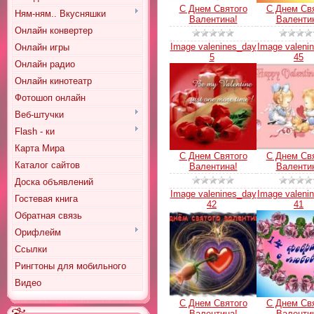
С Днем Святого
С Днем Св
Ням-ням.. Вкусняшки
Валентина!
Валенти
Онлайн конвертер
Image valenines_day
Image valeni
Онлайн игры
5
45
Онлайн радио
Онлайн кинотеатр
Фотошоп онлайн
Веб-штучки
Flash - ки
Карта Мира
С Днем Святого
С Днем Св
Каталог сайтов
Валентина!
Валенти
Доска объявлений
Image valenines_day
Image valeni
Гостевая книга
42
41
Обратная связь
Орифлейм
Ссылки
Рингтоны для мобильного
Видео
С Днем Святого
С Днем Св
Валентина!
Валенти