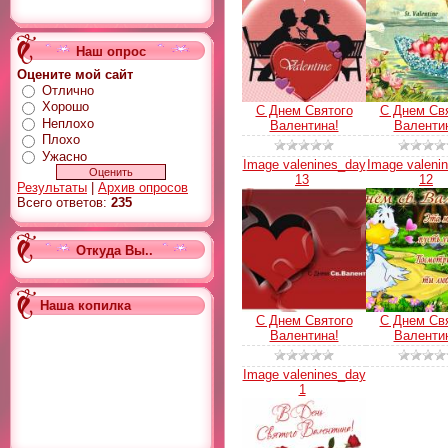
Наш опрос
Оцените мой сайт
Отлично
Хорошо
С Днем Святого
С Днем Св
Неплохо
Валентина!
Валенти
Плохо
Ужасно
Image valenines_day
Image valeni
13
12
Результаты
|
Архив опросов
Всего ответов:
235
Откуда Вы..
Наша копилка
С Днем Святого
С Днем Св
Валентина!
Валенти
Image valenines_day
1