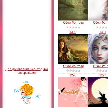
Обои Фэнтези
Обои Фэн
1302
1301
Обои Фэнтези
Обои Фэн
Для добавления необходима
авторизация
1298
1297