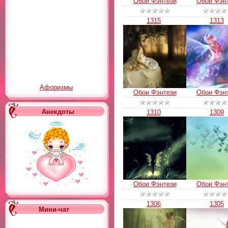
Обои Фэнтези
Обои Фэн
1315
1313
Афоризмы
Обои Фэнтези
Обои Фэн
Анекдоты
1310
1309
Обои Фэнтези
Обои Фэн
1306
1305
Мини-чат