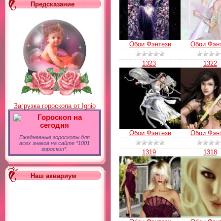
Предсказание
Обои Фэнтези
Обои Фэн
1323
1322
Загрузка гороскопа от Ignio
Гороскоп на
сегодня
Обои Фэнтези
Обои Фэн
Ежедневные гороскопы для
всех знаков на сайте *1001
гороскоп*.
1319
1318
Наш аквариум