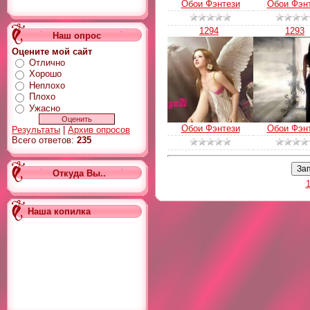
Обои Фэнтези
Обои Фэн
1294
1293
Наш опрос
Оцените мой сайт
Отлично
Хорошо
Неплохо
Плохо
Ужасно
Обои Фэнтези
Обои Фэн
Результаты
|
Архив опросов
Всего ответов:
235
Откуда Вы..
1
Наша копилка