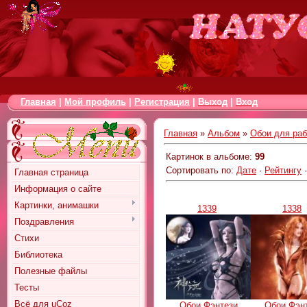
Главная
|
Мой профиль
|
Регистрация
|
Выход
|
Вход
Главная
»
Альбом
»
Обои для раб
Картинок в альбоме
:
99
Сортировать по
:
Дате
·
Рейтингу
Главная страница
Информация о сайте
Картинки, анимашки
1339
1338
Поздравления
Стихи
Библиотека
Полезные файлы
Тесты
Всё для uCoz
Обои Фэнтези
Обои Фэн