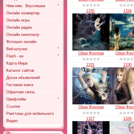
Ням-ням.. Вкусняшки
1335
1334
Онлайн конвертер
Онлайн игры
Онлайн радио
Онлайн кинотеатр
Фотошоп онлайн
Веб-штучки
Обои Фэнтези
Обои Фэн
Flash - ки
Карта Мира
1331
1330
Каталог сайтов
Доска объявлений
Гостевая книга
Обратная связь
Орифлейм
Ссылки
Обои Фэнтези
Обои Фэн
Рингтоны для мобильного
1327
1326
Видео