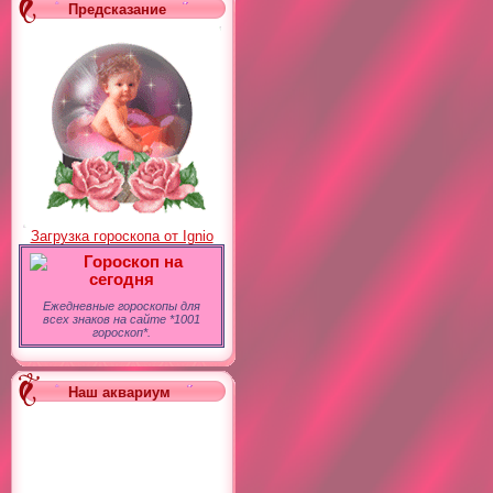
Предсказание
Загрузка гороскопа от Ignio
Гороскоп на
сегодня
Ежедневные гороскопы для
всех знаков на сайте *1001
гороскоп*.
Наш аквариум