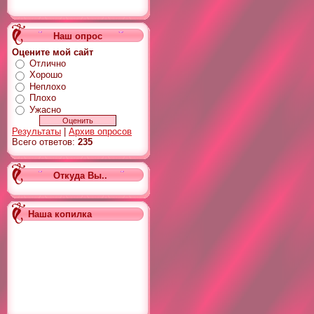
Наш опрос
Оцените мой сайт
Отлично
Хорошо
Неплохо
Плохо
Ужасно
Результаты
|
Архив опросов
Всего ответов:
235
Откуда Вы..
Наша копилка