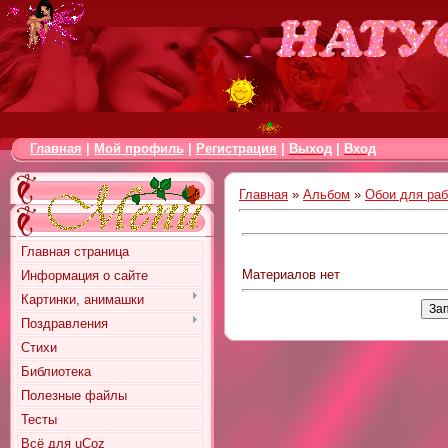
Главная
|
Мой профиль
|
Регистрация
|
Выход
|
Вход
Главная
»
Альбом
»
Обои для раб
Главная страница
Материалов нет
Информация о сайте
Картинки, анимашки
Поздравления
Стихи
Библиотека
Полезные файлы
Тесты
Всё для uCoz