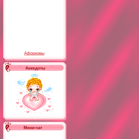
Афоризмы
Анекдоты
Мини-чат