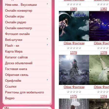
Ням-ням.. Вкусняшки
1383
1382
Онлайн конвертер
Онлайн игры
Онлайн радио
Онлайн кинотеатр
Фотошоп онлайн
Веб-штучки
Обои Фэнтези
Обои Фэн
Flash - ки
Карта Мира
1379
1378
Каталог сайтов
Доска объявлений
Гостевая книга
Обратная связь
Орифлейм
Ссылки
Обои Фэнтези
Обои Фэн
Рингтоны для мобильного
1375
1374
Видео