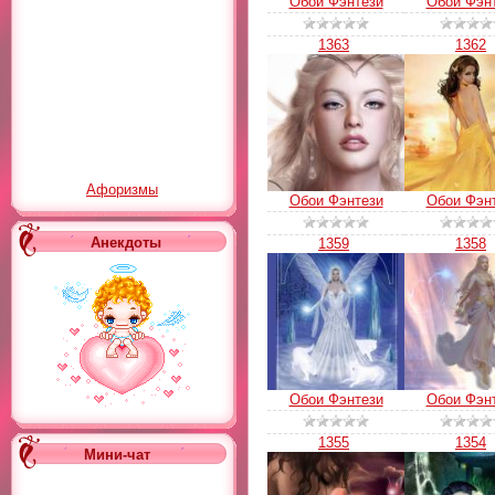
Обои Фэнтези
Обои Фэн
1363
1362
Афоризмы
Обои Фэнтези
Обои Фэн
Анекдоты
1359
1358
Обои Фэнтези
Обои Фэн
1355
1354
Мини-чат