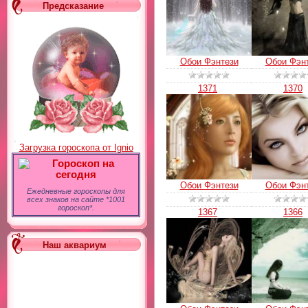
Предсказание
Обои Фэнтези
Обои Фэн
1371
1370
Загрузка гороскопа от Ignio
Гороскоп на
сегодня
Обои Фэнтези
Обои Фэн
Ежедневные гороскопы для
всех знаков на сайте *1001
гороскоп*.
1367
1366
Наш аквариум