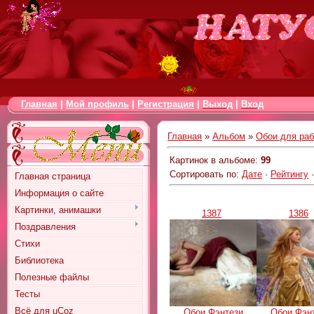
Главная
|
Мой профиль
|
Регистрация
|
Выход
|
Вход
Главная
»
Альбом
»
Обои для раб
Картинок в альбоме
:
99
Сортировать по
:
Дате
·
Рейтингу
Главная страница
Информация о сайте
Картинки, анимашки
1387
1386
Поздравления
Стихи
Библиотека
Полезные файлы
Тесты
Всё для uCoz
Обои Фэнтези
Обои Фэн