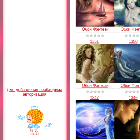
Обои Фэнтези
Обои Фэн
1351
1350
Обои Фэнтези
Обои Фэн
Для добавления необходима
авторизация
1347
1346