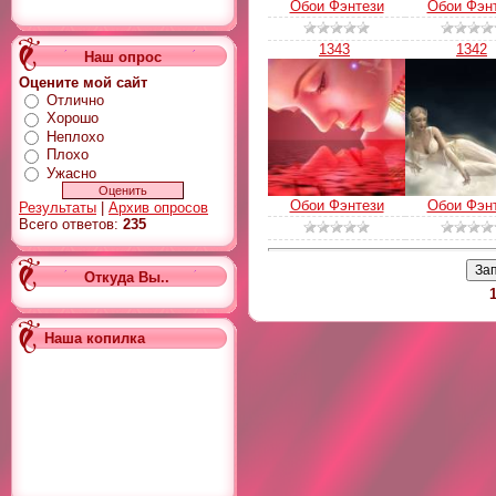
Обои Фэнтези
Обои Фэн
1343
1342
Наш опрос
Оцените мой сайт
Отлично
Хорошо
Неплохо
Плохо
Ужасно
Обои Фэнтези
Обои Фэн
Результаты
|
Архив опросов
Всего ответов:
235
Откуда Вы..
1
Наша копилка