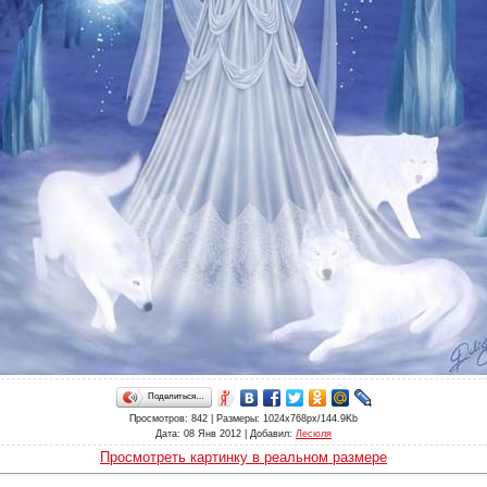
Поделиться…
Просмотров
: 842 |
Размеры
: 1024x768px/144.9Kb
Дата
: 08 Янв 2012 |
Добавил
:
Лесюля
Просмотреть картинку в реальном размере