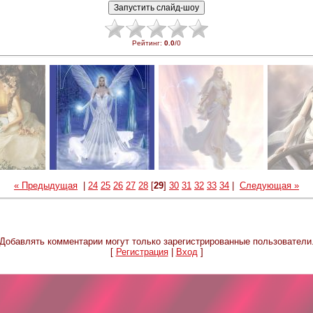
Рейтинг
:
0.0
/
0
« Предыдущая
|
24
25
26
27
28
[
29
]
30
31
32
33
34
|
Следующая »
Добавлять комментарии могут только зарегистрированные пользователи
[
Регистрация
|
Вход
]