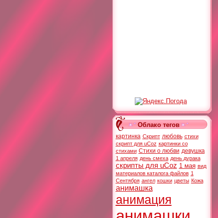
Облако тегов
картинка
любовь
Скрипт
стихи
скрипт для uCoz
картинки со
Стихи о любви
девушка
стихами
1 апреля
день смеха
день дурака
скрипты для uCoz
1 мая
вид
материалов каталога файлов
1
Сентября
ангел
кошки
цветы
Кожа
анимашка
анимация
анимашки