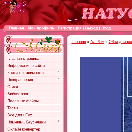
Главная
|
Мой профиль
|
Регистрация
|
Выход
|
Вход
Главная
»
Альбом
»
Обои для ра
Главная страница
Информация о сайте
Картинки, анимашки
Поздравления
Стихи
Библиотека
Полезные файлы
Тесты
Всё для uCoz
Ням-ням.. Вкусняшки
Онлайн конвертер