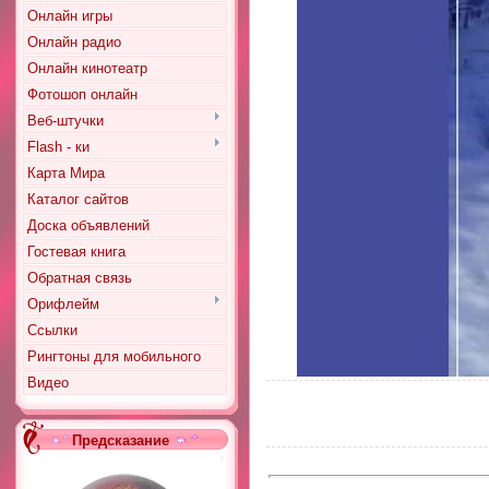
Онлайн игры
Онлайн радио
Онлайн кинотеатр
Фотошоп онлайн
Веб-штучки
Flash - ки
Карта Мира
Каталог сайтов
Доска объявлений
Гостевая книга
Обратная связь
Орифлейм
Ссылки
Рингтоны для мобильного
Видео
Предсказание