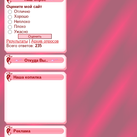
Оцените мой сайт
Отлично
Хорошо
Неплохо
Плохо
Ужасно
Результаты
|
Архив опросов
Всего ответов:
235
Откуда Вы..
Наша копилка
Реклама