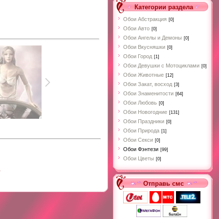
Категории раздела
Обои Абстракция
[0]
Обои Авто
[0]
Обои Ангелы и Демоны
[0]
Обои Вкусняшки
[0]
Обои Город
[1]
Обои Девушки с Мотоциклами
[0]
Обои Животные
[12]
Обои Закат, восход
[3]
Обои Знаменитости
[64]
Обои Любовь
[0]
Обои Новогодние
[131]
Обои Праздники
[0]
Обои Природа
[1]
Обои Секси
[0]
Обои Фэнтези
[99]
Обои Цветы
[0]
.
Отправь смс