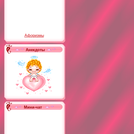
Афоризмы
Анекдоты
Мини-чат