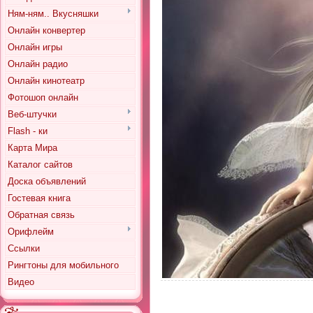
Ням-ням.. Вкусняшки
Онлайн конвертер
Онлайн игры
Онлайн радио
Онлайн кинотеатр
Фотошоп онлайн
Веб-штучки
Flash - ки
Карта Мира
Каталог сайтов
Доска объявлений
Гостевая книга
Обратная связь
Орифлейм
Ссылки
Рингтоны для мобильного
Видео