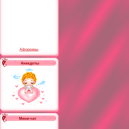
Афоризмы
Анекдоты
Мини-чат