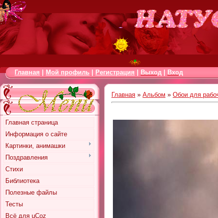
Главная
|
Мой профиль
|
Регистрация
|
Выход
|
Вход
Главная
»
Альбом
»
Обои для рабо
Главная страница
Информация о сайте
Картинки, анимашки
Поздравления
Стихи
Библиотека
Полезные файлы
Тесты
Всё для uCoz