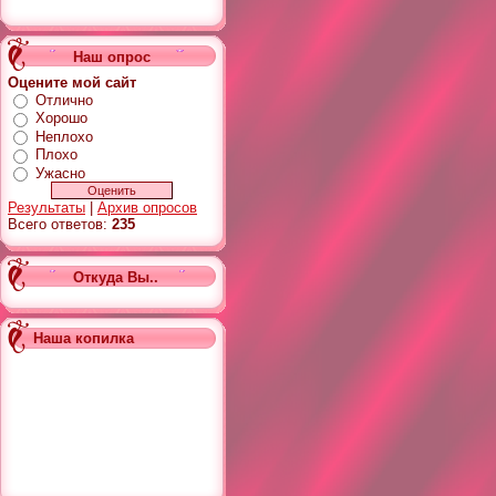
Наш опрос
Оцените мой сайт
Отлично
Хорошо
Неплохо
Плохо
Ужасно
Результаты
|
Архив опросов
Всего ответов:
235
Откуда Вы..
Наша копилка