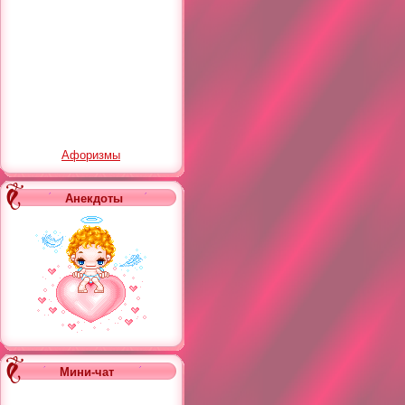
Афоризмы
Анекдоты
Мини-чат