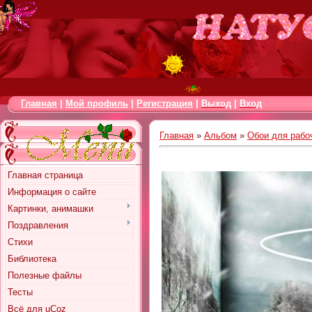
Главная
|
Мой профиль
|
Регистрация
|
Выход
|
Вход
Главная
»
Альбом
»
Обои для рабо
Главная страница
Информация о сайте
Картинки, анимашки
Поздравления
Стихи
Библиотека
Полезные файлы
Тесты
Всё для uCoz