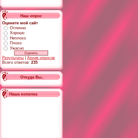
Наш опрос
Оцените мой сайт
Отлично
Хорошо
Неплохо
Плохо
Ужасно
Результаты
|
Архив опросов
Всего ответов:
235
Откуда Вы..
Наша копилка