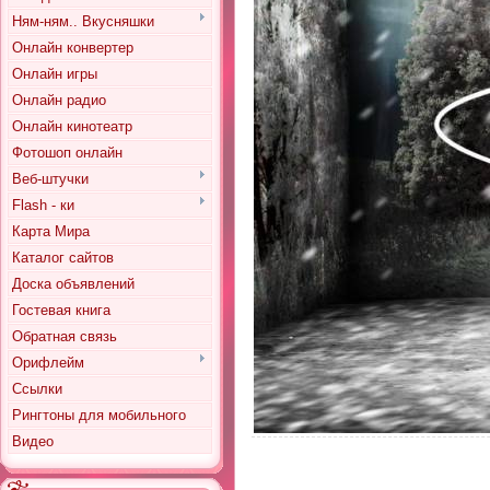
Ням-ням.. Вкусняшки
Онлайн конвертер
Онлайн игры
Онлайн радио
Онлайн кинотеатр
Фотошоп онлайн
Веб-штучки
Flash - ки
Карта Мира
Каталог сайтов
Доска объявлений
Гостевая книга
Обратная связь
Орифлейм
Ссылки
Рингтоны для мобильного
Видео