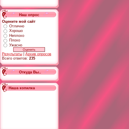
Наш опрос
Оцените мой сайт
Отлично
Хорошо
Неплохо
Плохо
Ужасно
Результаты
|
Архив опросов
Всего ответов:
235
Откуда Вы..
Наша копилка