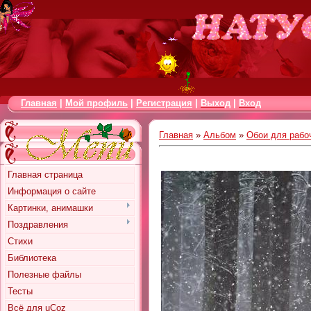
Главная
|
Мой профиль
|
Регистрация
|
Выход
|
Вход
Главная
»
Альбом
»
Обои для рабо
Главная страница
Информация о сайте
Картинки, анимашки
Поздравления
Стихи
Библиотека
Полезные файлы
Тесты
Всё для uCoz