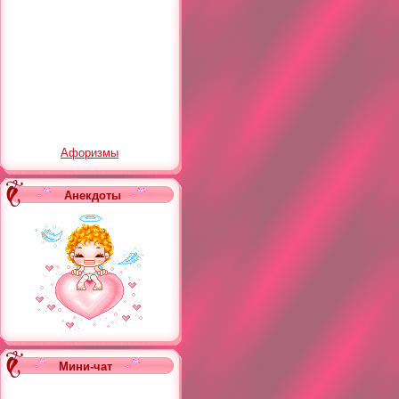
Афоризмы
Анекдоты
Мини-чат