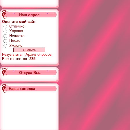
Наш опрос
Оцените мой сайт
Отлично
Хорошо
Неплохо
Плохо
Ужасно
Результаты
|
Архив опросов
Всего ответов:
235
Откуда Вы..
Наша копилка