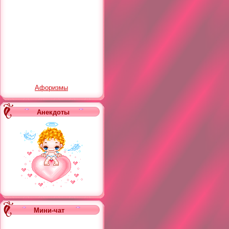
Афоризмы
Анекдоты
Мини-чат