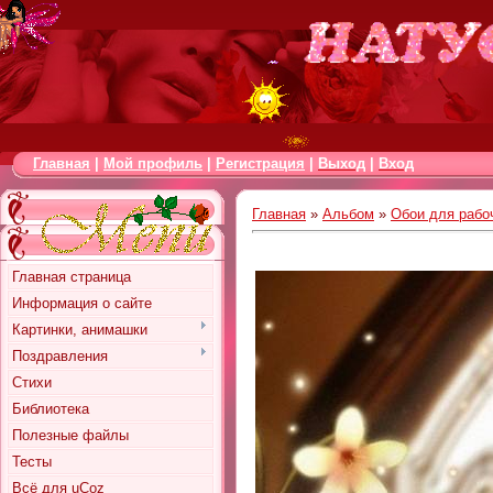
Главная
|
Мой профиль
|
Регистрация
|
Выход
|
Вход
Главная
»
Альбом
»
Обои для рабо
Главная страница
Информация о сайте
Картинки, анимашки
Поздравления
Стихи
Библиотека
Полезные файлы
Тесты
Всё для uCoz