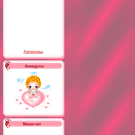
Афоризмы
Анекдоты
Мини-чат