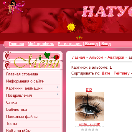
Главная
|
Мой профиль
|
Регистрация
|
Выход
|
Вход
Главная
»
Альбом
»
Аватарки
» ав
Картинок в альбоме
:
1
Сортировать по
:
Дате
·
Рейтингу
Главная страница
Информация о сайте
Картинки, анимашки
013
Поздравления
Стихи
Библиотека
Полезные файлы
Тесты
авка Глазки
Всё для uCoz