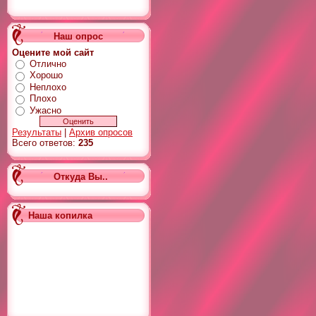
Наш опрос
Оцените мой сайт
Отлично
Хорошо
Неплохо
Плохо
Ужасно
Результаты
|
Архив опросов
Всего ответов:
235
Откуда Вы..
Наша копилка