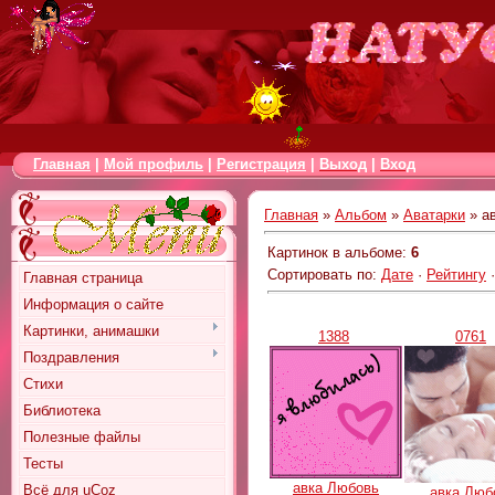
Главная
|
Мой профиль
|
Регистрация
|
Выход
|
Вход
Главная
»
Альбом
»
Аватарки
» а
Картинок в альбоме
:
6
Сортировать по
:
Дате
·
Рейтингу
Главная страница
Информация о сайте
Картинки, анимашки
1388
0761
Поздравления
Стихи
Библиотека
Полезные файлы
Тесты
авка Любовь
Всё для uCoz
авка Люб