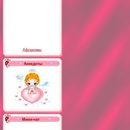
Афоризмы
Анекдоты
Мини-чат