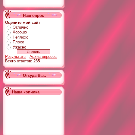
Наш опрос
Оцените мой сайт
Отлично
Хорошо
Неплохо
Плохо
Ужасно
Результаты
|
Архив опросов
Всего ответов:
235
Откуда Вы..
Наша копилка