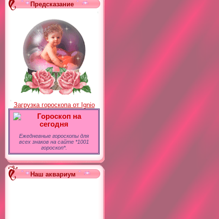
Предсказание
Загрузка гороскопа от Ignio
Гороскоп на
сегодня
Ежедневные гороскопы для
всех знаков на сайте *1001
гороскоп*.
Наш аквариум