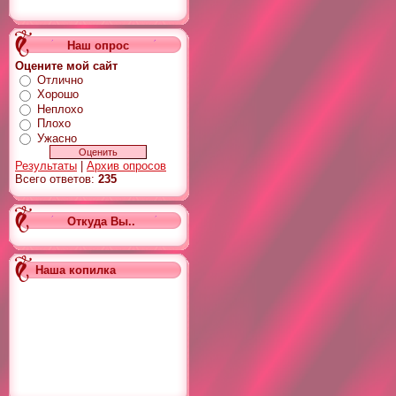
Наш опрос
Оцените мой сайт
Отлично
Хорошо
Неплохо
Плохо
Ужасно
Результаты
|
Архив опросов
Всего ответов:
235
Откуда Вы..
Наша копилка