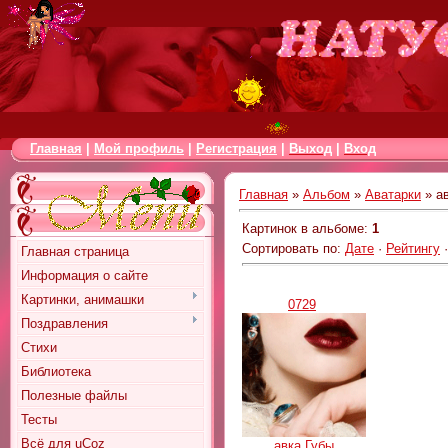
Главная
|
Мой профиль
|
Регистрация
|
Выход
|
Вход
Главная
»
Альбом
»
Аватарки
» а
Картинок в альбоме
:
1
Сортировать по
:
Дате
·
Рейтингу
Главная страница
Информация о сайте
Картинки, анимашки
0729
Поздравления
Стихи
Библиотека
Полезные файлы
Тесты
Всё для uCoz
авка Губы