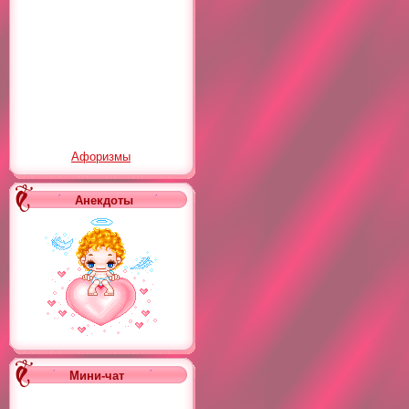
Афоризмы
Анекдоты
Мини-чат