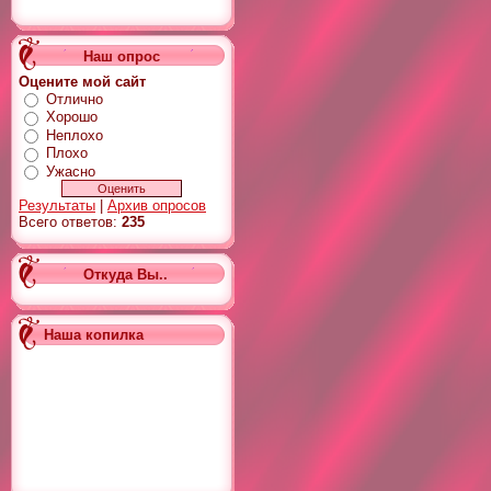
Наш опрос
Оцените мой сайт
Отлично
Хорошо
Неплохо
Плохо
Ужасно
Результаты
|
Архив опросов
Всего ответов:
235
Откуда Вы..
Наша копилка