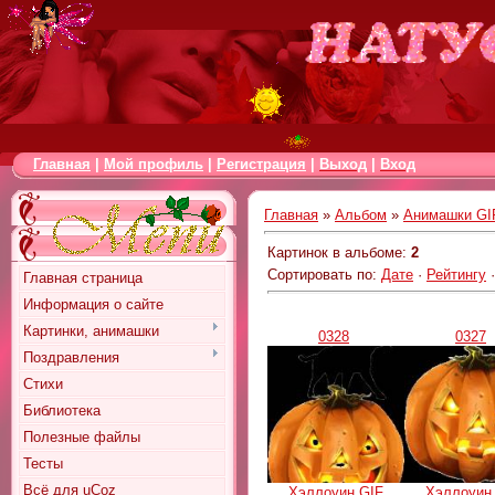
Главная
|
Мой профиль
|
Регистрация
|
Выход
|
Вход
Главная
»
Альбом
»
Анимашки GI
Картинок в альбоме
:
2
Сортировать по
:
Дате
·
Рейтингу
Главная страница
Информация о сайте
Картинки, анимашки
0328
0327
Поздравления
Стихи
Библиотека
Полезные файлы
Тесты
Всё для uCoz
Хэллоуин GIF
Хэллоуин