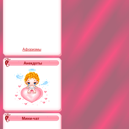
Афоризмы
Анекдоты
Мини-чат