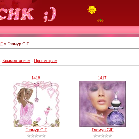
IF
» Гламур GIF
·
Комментариям
·
Просмотрам
1418
1417
Гламур GIF
Гламур GIF