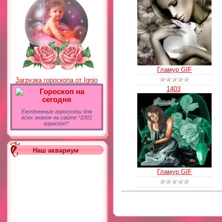
Гламур GIF
Загрузка гороскопа от Ignio
1403
Гороскоп на
сегодня
Ежедневные гороскопы для
всех знаков на сайте *1001
гороскоп*.
Наш аквариум
Гламур GIF