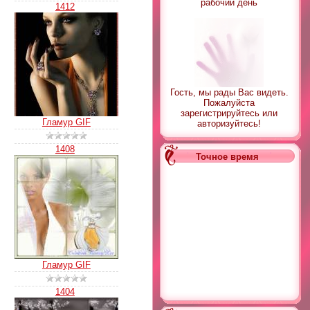
рабочий день
1412
Гость, мы рады Вас видеть.
Пожалуйста
зарегистрируйтесь или
Гламур GIF
авторизуйтесь!
1408
Точное время
Гламур GIF
1404