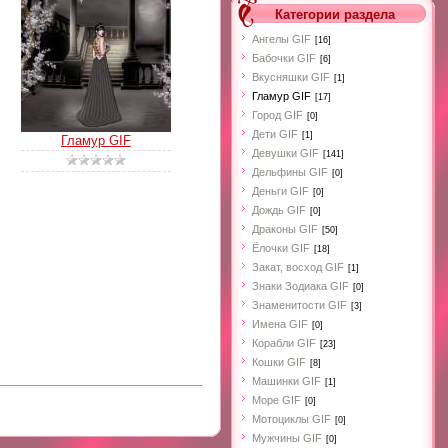
Категории раздела
Ангелы GIF
[16]
Бабочки GIF
[6]
Вкусняшки GIF
[1]
Гламур GIF
[17]
Город GIF
[0]
Дети GIF
[1]
Гламур GIF
Девушки GIF
[141]
Дельфины GIF
[0]
Деньги GIF
[0]
Дождь GIF
[0]
Драконы GIF
[50]
Ёлочки GIF
[18]
Закат, восход GIF
[1]
Знаки Зодиака GIF
[0]
Знаменитости GIF
[3]
Имена GIF
[0]
Корабли GIF
[23]
Кошки GIF
[8]
Машинки GIF
[1]
Море GIF
[0]
Мотоциклы GIF
[0]
Мужчины GIF
[0]