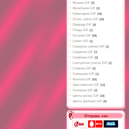
Музыка GIF
[0]
Мультяшки GIF
[3]
Новогодние GIF
[34]
Огонь, свечи GIF
[19]
Природа GIF
[4]
Птицы GIF
[1]
Русалки GIF
[56]
Салют GIF
[1]
Северное сияние GIF
[1]
Сердечки GIF
[7]
Смайлики GIF
[0]
Снегурочки (секси) GIF
[2]
Собачки GIF
[0]
Cолнышко GIF
[1]
Фэнтези GIF
[63]
Христианство GIF
[12]
Хэллоуин GIF
[2]
Цветы (розы) GIF
[18]
Цветы (разные) GIF
[6]
Отправь смс