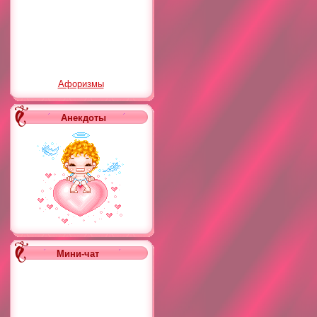
Афоризмы
Анекдоты
Мини-чат