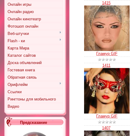
1415
Онлайн игры
Онлайн радио
Онлайн кинотеатр
Фотошоп онлайн
Веб-штучки
Flash - ки
Карта Мира
Гламур GIF
Каталог сайтов
Доска объявлений
1411
Гостевая книга
Обратная связь
Орифлейм
Ссылки
Рингтоны для мобильного
Видео
Гламур GIF
Предсказание
1407