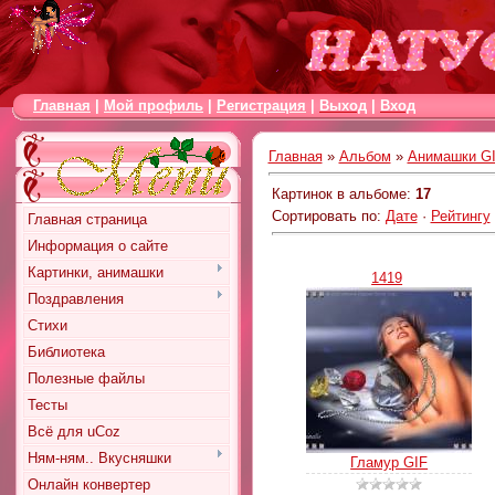
Главная
|
Мой профиль
|
Регистрация
|
Выход
|
Вход
Главная
»
Альбом
»
Анимашки G
Картинок в альбоме
:
17
Сортировать по
:
Дате
·
Рейтингу
Главная страница
Информация о сайте
Картинки, анимашки
1419
Поздравления
Стихи
Библиотека
Полезные файлы
Тесты
Всё для uCoz
Ням-ням.. Вкусняшки
Гламур GIF
Онлайн конвертер