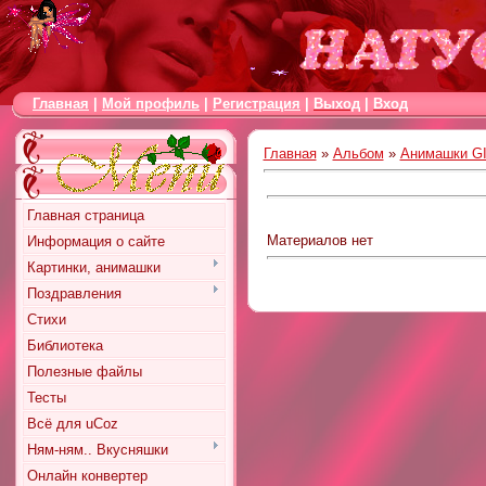
Главная
|
Мой профиль
|
Регистрация
|
Выход
|
Вход
Главная
»
Альбом
»
Анимашки G
Главная страница
Материалов нет
Информация о сайте
Картинки, анимашки
Поздравления
Стихи
Библиотека
Полезные файлы
Тесты
Всё для uCoz
Ням-ням.. Вкусняшки
Онлайн конвертер