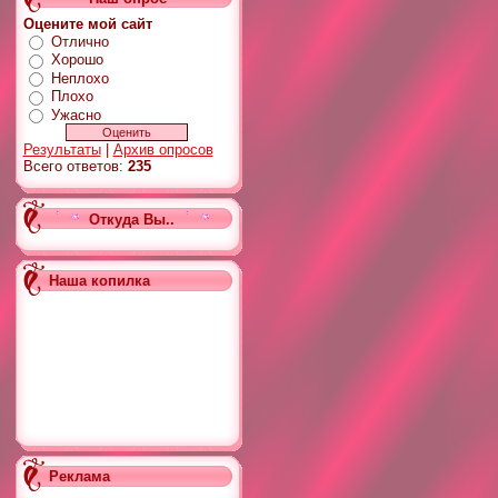
Оцените мой сайт
Отлично
Хорошо
Неплохо
Плохо
Ужасно
Результаты
|
Архив опросов
Всего ответов:
235
Откуда Вы..
Наша копилка
Реклама