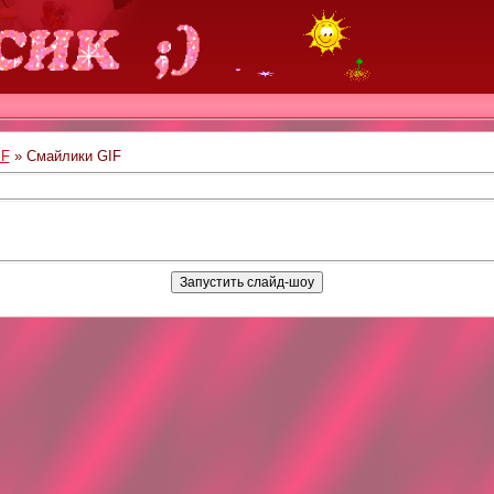
IF
» Смайлики GIF