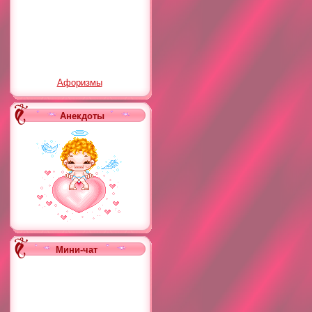
Афоризмы
Анекдоты
Мини-чат