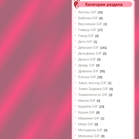
Категории раздела
Ангелы GIF
[16]
Бабочки GIF
[6]
Вкусняшки GIF
[1]
Гламур GIF
[17]
Город GIF
[0]
Дети GIF
[1]
Девушки GIF
[141]
Дельфины GIF
[0]
Деньги GIF
[0]
Дождь GIF
[0]
Драконы GIF
[50]
Ёлочки GIF
[18]
Закат, восход GIF
[1]
Знаки Зодиака GIF
[0]
Знаменитости GIF
[3]
Имена GIF
[0]
Корабли GIF
[23]
Кошки GIF
[8]
Машинки GIF
[1]
Море GIF
[0]
Мотоциклы GIF
[0]
Мужчины GIF
[0]