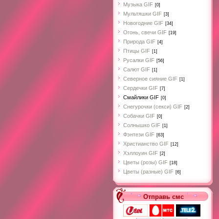
Музыка GIF
[0]
Мультяшки GIF
[3]
Новогодние GIF
[34]
Огонь, свечи GIF
[19]
Природа GIF
[4]
Птицы GIF
[1]
Русалки GIF
[56]
Салют GIF
[1]
Северное сияние GIF
[1]
Сердечки GIF
[7]
Смайлики GIF
[0]
Снегурочки (секси) GIF
[2]
Собачки GIF
[0]
Cолнышко GIF
[1]
Фэнтези GIF
[63]
Христианство GIF
[12]
Хэллоуин GIF
[2]
Цветы (розы) GIF
[18]
Цветы (разные) GIF
[6]
Отправь смс