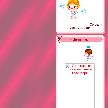
Сегодня
именинники:
Дачникам