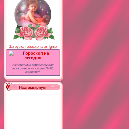
Загрузка гороскопа от Ignio
Гороскоп на
сегодня
Ежедневные гороскопы для
всех знаков на сайте *1001
гороскоп*.
Наш аквариум