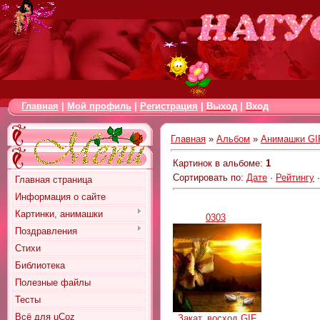
Главная
|
Мой профиль
|
Регистрация
|
Выход
|
Вход
Главная
»
Альбом
»
Анимашки GI
Картинок в альбоме
:
1
Сортировать по
:
Дате
·
Рейтингу
Главная страница
Информация о сайте
Картинки, анимашки
0303
Поздравления
Стихи
Библиотека
Полезные файлы
Тесты
Всё для uCoz
Закат, восход GIF