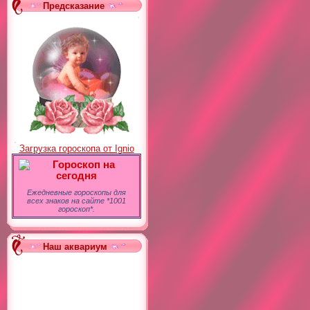
Предсказание
Загрузка гороскопа от Ignio
Гороскоп на
сегодня
Ежедневные гороскопы для
всех знаков на сайте *1001
гороскоп*.
Наш аквариум