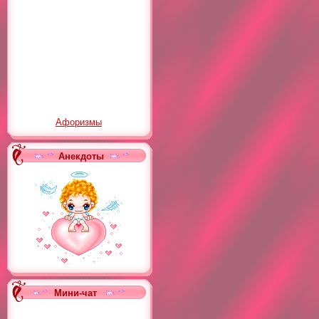
Афоризмы
Анекдоты
Мини-чат