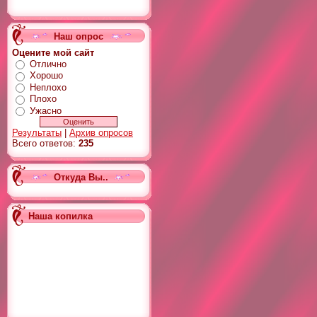
Наш опрос
Оцените мой сайт
Отлично
Хорошо
Неплохо
Плохо
Ужасно
Результаты
|
Архив опросов
Всего ответов:
235
Откуда Вы..
Наша копилка