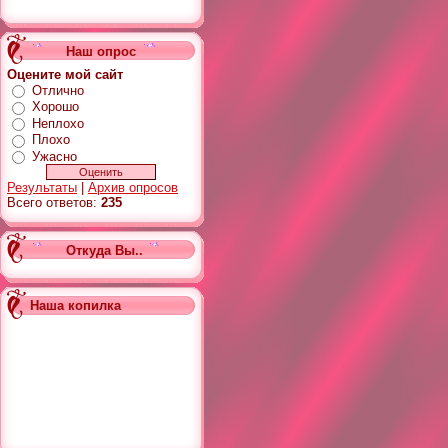
Наш опрос
Оцените мой сайт
Отлично
Хорошо
Неплохо
Плохо
Ужасно
Результаты
|
Архив опросов
Всего ответов:
235
Откуда Вы..
Наша копилка