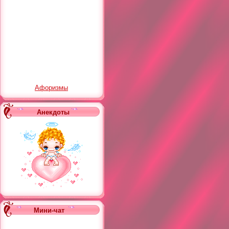
Афоризмы
Анекдоты
Мини-чат