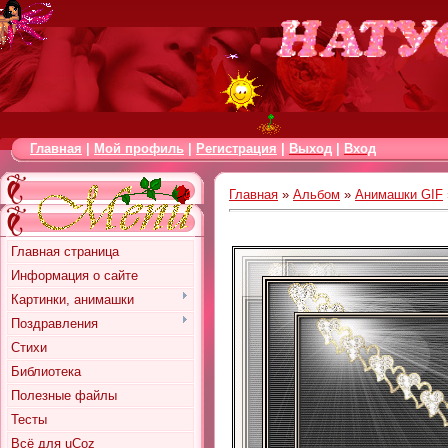
Главная
|
Мой профиль
|
Регистрация
|
Выход
|
Вход
Главная
»
Альбом
»
Анимашки GIF
Главная страница
Информация о сайте
Картинки, анимашки
Поздравления
Стихи
Библиотека
Полезные файлы
Тесты
Всё для uCoz