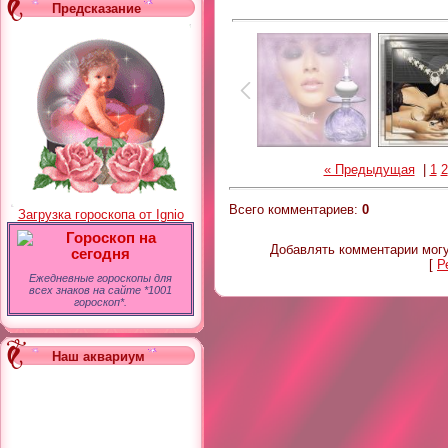
Предсказание
« Предыдущая
|
1
2
Всего комментариев
:
0
Загрузка гороскопа от Ignio
Гороскоп на
Добавлять комментарии могу
сегодня
[
Р
Ежедневные гороскопы для
всех знаков на сайте *1001
гороскоп*.
Наш аквариум