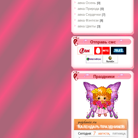
авка Осень
[0]
авка Природа
[0]
авка Сердечки
[7]
авка Фэнтези
[8]
авка Цветы
[3]
Отправь смс
Праздники