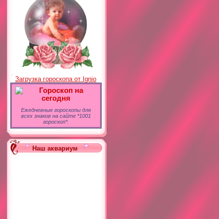
Загрузка гороскопа от Ignio
Гороскоп на
сегодня
Ежедневные гороскопы для
всех знаков на сайте *1001
гороскоп*.
Наш аквариум