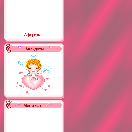
Афоризмы
Анекдоты
Мини-чат