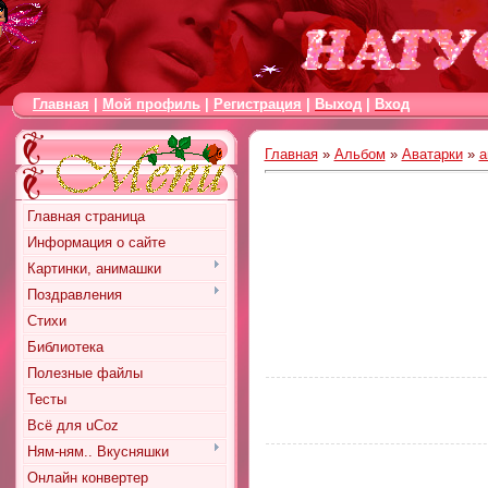
Главная
|
Мой профиль
|
Регистрация
|
Выход
|
Вход
Главная
»
Альбом
»
Аватарки
»
а
Главная страница
Информация о сайте
Картинки, анимашки
Поздравления
Стихи
Библиотека
Полезные файлы
Тесты
Всё для uCoz
Ням-ням.. Вкусняшки
Онлайн конвертер