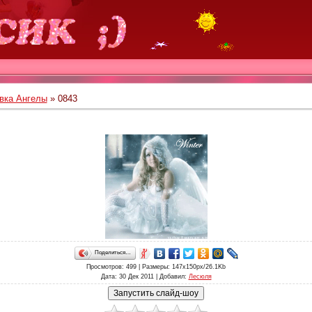
вка Ангелы
» 0843
Поделиться…
Просмотров
: 499 |
Размеры
: 147x150px/26.1Kb
Дата
: 30 Дек 2011 |
Добавил
:
Лесюля