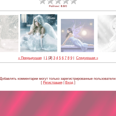
Рейтинг
:
0.0
/
0
« Предыдущая
|
1
[
2
]
3
4
5
6
7
8
9
|
Следующая »
Добавлять комментарии могут только зарегистрированные пользователи
[
Регистрация
|
Вход
]