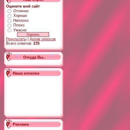
Оцените мой сайт
Отлично
Хорошо
Неплохо
Плохо
Ужасно
Результаты
|
Архив опросов
Всего ответов:
235
Откуда Вы..
Наша копилка
Реклама