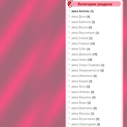
Категории раздела
авка Ангелы
[9]
авка Дети
[4]
авка Бабочки
[2]
авка Весна
[0]
авка Вкусняшки
[1]
авка Глазки
[1]
авка Гламур
[14]
авка Губы
[1]
авка Девушки
[78]
авка Зима
[26]
авка Знаки Зодиака
[1]
авка Знаменитости
[0]
авка Именные
[0]
авка Кошки
[2]
авка Лето
[0]
авка Любовь
[6]
авка Машины
[0]
авка Море
[2]
авка Мужчины
[0]
авка Музыка
[1]
авка Мультяшки
[0]
авка Новогодние
[9]