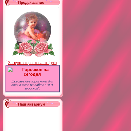
Предсказание
Загрузка гороскопа от Ignio
Гороскоп на
сегодня
Ежедневные гороскопы для
всех знаков на сайте *1001
гороскоп*.
Наш аквариум