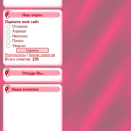
Наш опрос
Оцените мой сайт
Отлично
Хорошо
Неплохо
Плохо
Ужасно
Результаты
|
Архив опросов
Всего ответов:
235
Откуда Вы..
Наша копилка