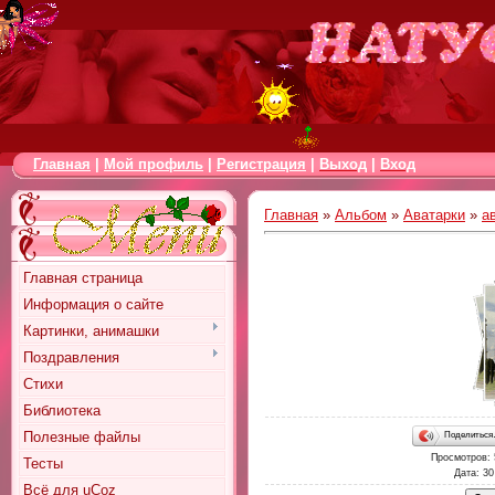
Главная
|
Мой профиль
|
Регистрация
|
Выход
|
Вход
Главная
»
Альбом
»
Аватарки
»
а
Главная страница
Информация о сайте
Картинки, анимашки
Поздравления
Стихи
Библиотека
Полезные файлы
Поделитьс
Просмотров
:
Тесты
Дата
: 30
Всё для uCoz