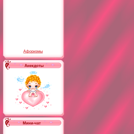
Афоризмы
Анекдоты
Мини-чат