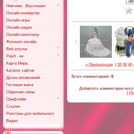
Ням-ням.. Вкусняшки
Онлайн конвертер
Онлайн игры
Онлайн радио
Онлайн кинотеатр
Фотошоп онлайн
Веб-штучки
Flash - ки
Карта Мира
« Предыдущая
|
38
39
40
Каталог сайтов
Всего комментариев
:
0
Доска объявлений
Гостевая книга
Добавлять комментарии могут
Обратная связь
[
Ре
Орифлейм
Ссылки
Рингтоны для мобильного
Видео