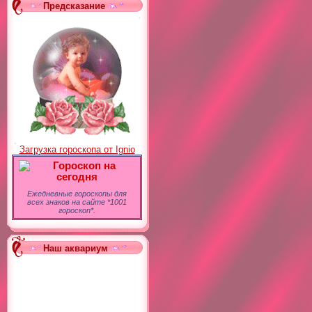
Предсказание
Загрузка гороскопа от Ignio
Гороскоп на
сегодня
Ежедневные гороскопы для
всех знаков на сайте *1001
гороскоп*.
Наш аквариум