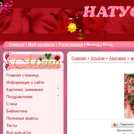
Главная
|
Мой профиль
|
Регистрация
|
Выход
|
Вход
Главная
»
Альбом
»
Аватарки
»
а
Главная страница
Информация о сайте
Картинки, анимашки
Поздравления
Стихи
Библиотека
Полезные файлы
Поделитьс
Тесты
Просмотров
:
Всё для uCoz