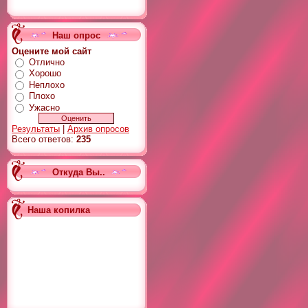
Наш опрос
Оцените мой сайт
Отлично
Хорошо
Неплохо
Плохо
Ужасно
Результаты
|
Архив опросов
Всего ответов:
235
Откуда Вы..
Наша копилка