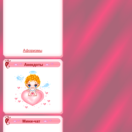
Афоризмы
Анекдоты
Мини-чат