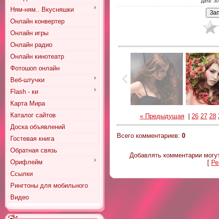
Дата
: 30
Ням-ням.. Вкусняшки
Онлайн конвертер
Онлайн игры
Онлайн радио
Онлайн кинотеатр
Фотошоп онлайн
Веб-штучки
Flash - ки
Карта Мира
Каталог сайтов
« Предыдущая
|
26
27
28
Доска объявлений
Всего комментариев
:
0
Гостевая книга
Обратная связь
Добавлять комментарии могут
Орифлейм
[
Ре
Ссылки
Рингтоны для мобильного
Видео