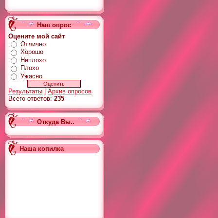
Наш опрос
Оцените мой сайт
Отлично
Хорошо
Неплохо
Плохо
Ужасно
Результаты
|
Архив опросов
Всего ответов:
235
Откуда Вы..
Наша копилка