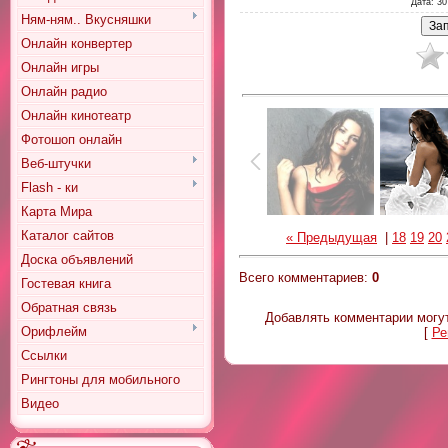
Дата
: 30
Ням-ням.. Вкусняшки
Онлайн конвертер
Онлайн игры
Онлайн радио
Онлайн кинотеатр
Фотошоп онлайн
Веб-штучки
Flash - ки
Карта Мира
Каталог сайтов
« Предыдущая
|
18
19
20
Доска объявлений
Всего комментариев
:
0
Гостевая книга
Обратная связь
Добавлять комментарии могут
Орифлейм
[
Ре
Ссылки
Рингтоны для мобильного
Видео