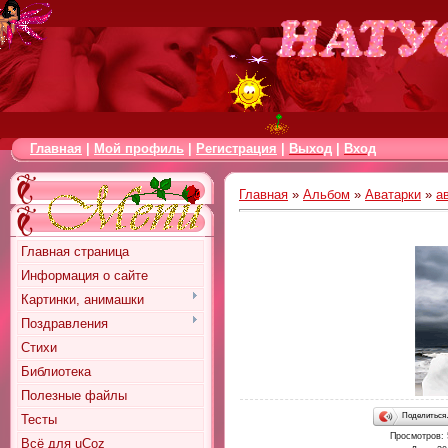
Главная
|
Мой профиль
|
Регистрация
|
Выход
|
Вход
Главная
»
Альбом
»
Аватарки
»
а
Главная страница
Информация о сайте
Картинки, анимашки
Поздравления
Стихи
Библиотека
Полезные файлы
Поделитьс
Тесты
Просмотров
:
Всё для uCoz