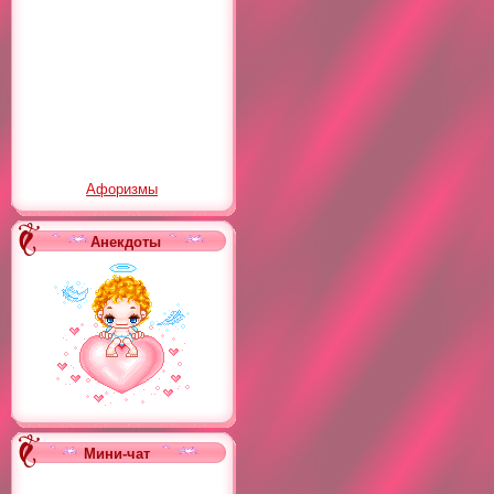
Афоризмы
Анекдоты
Мини-чат