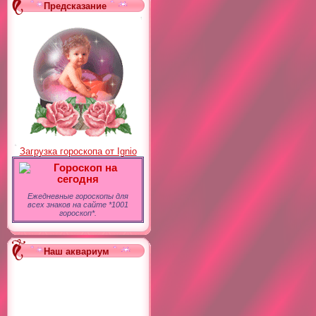
Предсказание
Загрузка гороскопа от Ignio
Гороскоп на
сегодня
Ежедневные гороскопы для
всех знаков на сайте *1001
гороскоп*.
Наш аквариум