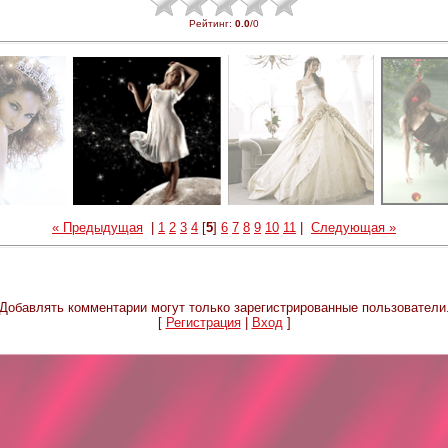
Рейтинг
:
0.0
/
0
« Предыдущая
|
1
2
3
4
[
5
]
6
7
8
9
10
11
|
Следующая »
Добавлять комментарии могут только зарегистрированные пользователи
[
Регистрация
|
Вход
]