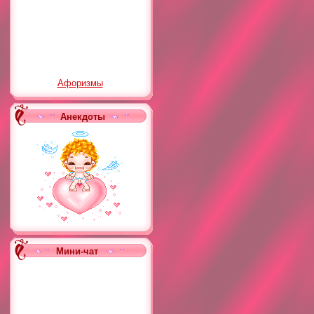
Афоризмы
Анекдоты
Мини-чат