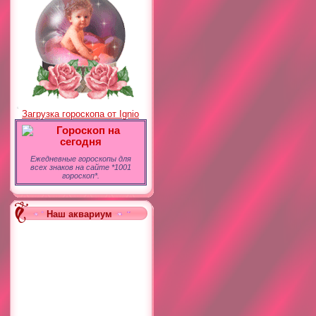
Загрузка гороскопа от Ignio
Гороскоп на
сегодня
Ежедневные гороскопы для
всех знаков на сайте *1001
гороскоп*.
Наш аквариум