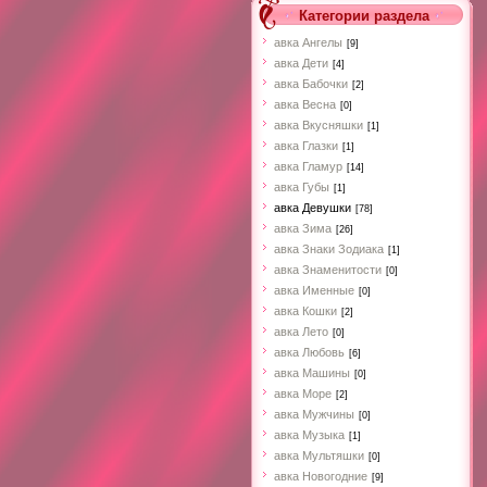
Категории раздела
авка Ангелы
[9]
авка Дети
[4]
авка Бабочки
[2]
авка Весна
[0]
авка Вкусняшки
[1]
авка Глазки
[1]
авка Гламур
[14]
авка Губы
[1]
авка Девушки
[78]
авка Зима
[26]
авка Знаки Зодиака
[1]
авка Знаменитости
[0]
авка Именные
[0]
авка Кошки
[2]
авка Лето
[0]
авка Любовь
[6]
авка Машины
[0]
авка Море
[2]
авка Мужчины
[0]
авка Музыка
[1]
авка Мультяшки
[0]
авка Новогодние
[9]