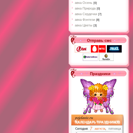
авка Осень
[0]
авка Природа
[0]
авка Сердечки
[7]
авка Фэнтези
[8]
авка Цветы
[3]
Отправь смс
Праздники