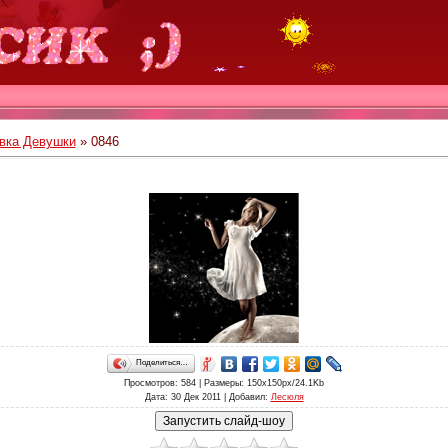
вка Девушки
» 0846
Поделиться…
Просмотров
: 584 |
Размеры
: 150x150px/24.1Kb
Дата
: 30 Дек 2011 |
Добавил
:
Лесюля