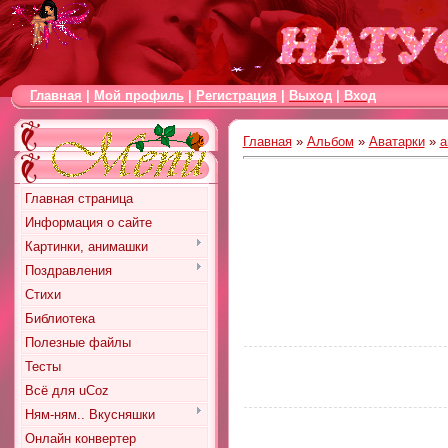
Главная
|
Мой профиль
|
Регистрация
|
Выход
|
Вход
Главная
»
Альбом
»
Аватарки
»
а
Главная страница
Информация о сайте
Картинки, анимашки
Поздравления
Стихи
Библиотека
Полезные файлы
Тесты
Всё для uCoz
Ням-ням.. Вкусняшки
Онлайн конвертер