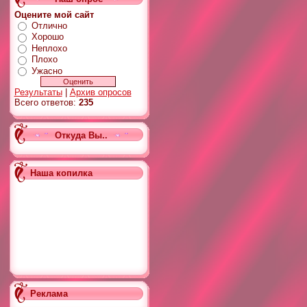
Оцените мой сайт
Отлично
Хорошо
Неплохо
Плохо
Ужасно
Результаты
|
Архив опросов
Всего ответов:
235
Откуда Вы..
Наша копилка
Реклама