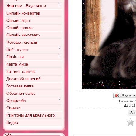
Ням-ням.. Вкусняшки
Онлайн конвертер
Онлайн игры
Онлайн радио
Онлайн кинотеатр
Фотошоп онлайн
Веб-штучки
Flash - ки
Карта Мира
Каталог сайтов
Доска объявлений
Гостевая книга
Обратная связь
Поделитьс
Орифлейм
Просмотров
: 
Дата
: 13
Ссылки
Рингтоны для мобильного
Видео