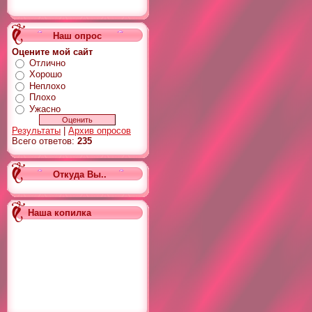
Наш опрос
Оцените мой сайт
Отлично
Хорошо
Неплохо
Плохо
Ужасно
Результаты
|
Архив опросов
Всего ответов:
235
Откуда Вы..
Наша копилка