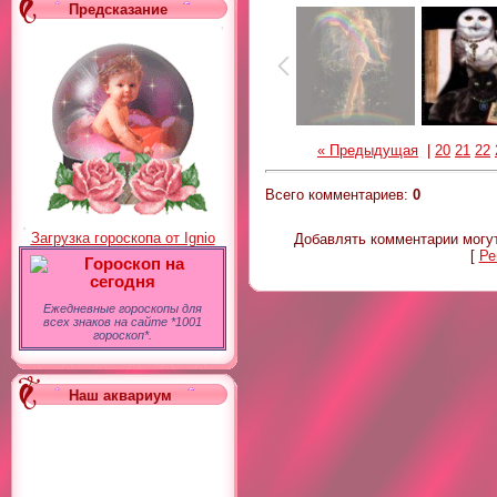
Предсказание
« Предыдущая
|
20
21
22
Всего комментариев
:
0
Загрузка гороскопа от Ignio
Добавлять комментарии могут
[
Ре
Гороскоп на
сегодня
Ежедневные гороскопы для
всех знаков на сайте *1001
гороскоп*.
Наш аквариум