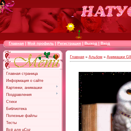
Главная
|
Мой профиль
|
Регистрация
|
Выход
|
Вход
Главная
»
Альбом
»
Анимашки GI
Главная страница
Информация о сайте
Картинки, анимашки
Поздравления
Стихи
Библиотека
Полезные файлы
Тесты
Всё для uCoz