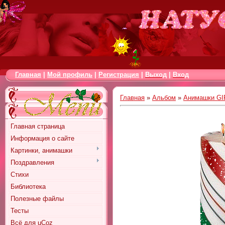
Главная
|
Мой профиль
|
Регистрация
|
Выход
|
Вход
Главная
»
Альбом
»
Анимашки GI
Главная страница
Информация о сайте
Картинки, анимашки
Поздравления
Стихи
Библиотека
Полезные файлы
Тесты
Всё для uCoz