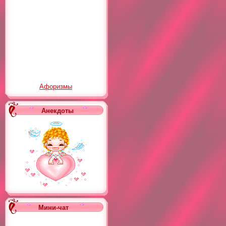
Афоризмы
Анекдоты
Мини-чат