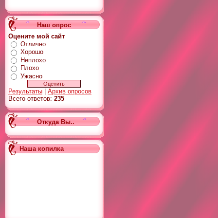
Наш опрос
Оцените мой сайт
Отлично
Хорошо
Неплохо
Плохо
Ужасно
Результаты
|
Архив опросов
Всего ответов:
235
Откуда Вы..
Наша копилка