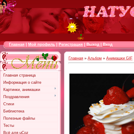
Главная
|
Мой профиль
|
Регистрация
|
Выход
|
Вход
Главная
»
Альбом
»
Анимашки GIF
Главная страница
Информация о сайте
Картинки, анимашки
Поздравления
Стихи
Библиотека
Полезные файлы
Тесты
Всё для uCoz