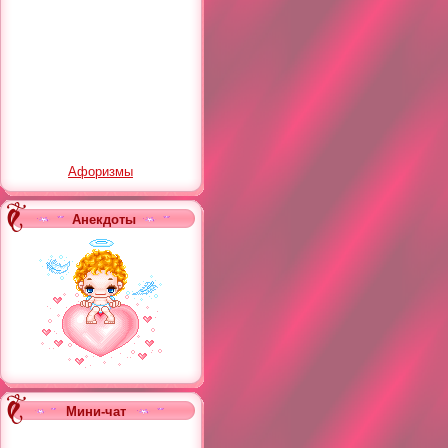
Афоризмы
Анекдоты
Мини-чат