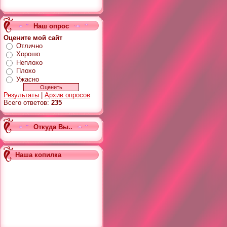
Наш опрос
Оцените мой сайт
Отлично
Хорошо
Неплохо
Плохо
Ужасно
Результаты
|
Архив опросов
Всего ответов:
235
Откуда Вы..
Наша копилка