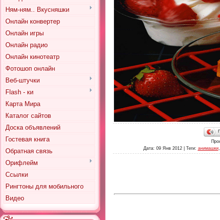
Ням-ням.. Вкусняшки
Онлайн конвертер
Онлайн игры
Онлайн радио
Онлайн кинотеатр
Фотошоп онлайн
Веб-штучки
Flash - ки
Карта Мира
Каталог сайтов
Доска объявлений
Гостевая книга
Про
Дата
: 09 Янв 2012 |
Теги
:
анимашки
Обратная связь
Орифлейм
Ссылки
Рингтоны для мобильного
Видео