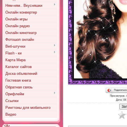
Ням-ням.. Вкусняшки
Онлайн конвертер
Онлайн игры
Онлайн радио
Онлайн кинотеатр
Фотошоп онлайн
Веб-штучки
Flash - ки
Карта Мира
Каталог сайтов
Доска объявлений
Гостевая книга
Обратная связь
Поделитьс
Орифлейм
Просмотров
: 
Дата
: 08
Ссылки
Рингтоны для мобильного
Видео