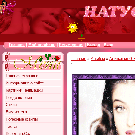
Главная
|
Мой профиль
|
Регистрация
|
Выход
|
Вход
Главная
»
Альбом
»
Анимашки GI
Главная страница
Информация о сайте
Картинки, анимашки
Поздравления
Стихи
Библиотека
Полезные файлы
Тесты
Всё для uCoz