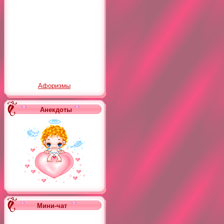
Афоризмы
Анекдоты
Мини-чат