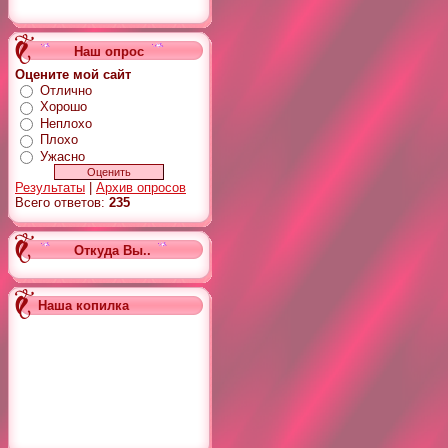
Наш опрос
Оцените мой сайт
Отлично
Хорошо
Неплохо
Плохо
Ужасно
Результаты
|
Архив опросов
Всего ответов:
235
Откуда Вы..
Наша копилка