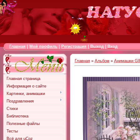
Главная
|
Мой профиль
|
Регистрация
|
Выход
|
Вход
Главная
»
Альбом
»
Анимашки GI
Главная страница
Информация о сайте
Картинки, анимашки
Поздравления
Стихи
Библиотека
Полезные файлы
Тесты
Всё для uCoz