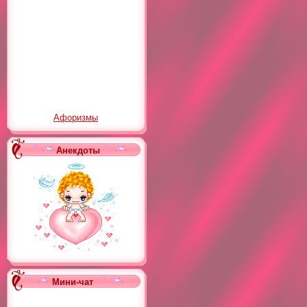
Афоризмы
Анекдоты
Мини-чат