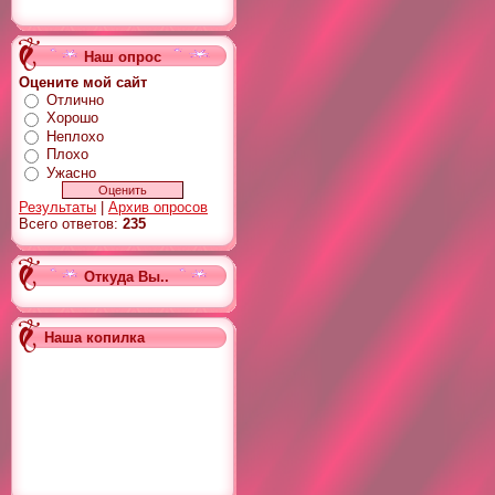
Наш опрос
Оцените мой сайт
Отлично
Хорошо
Неплохо
Плохо
Ужасно
Результаты
|
Архив опросов
Всего ответов:
235
Откуда Вы..
Наша копилка