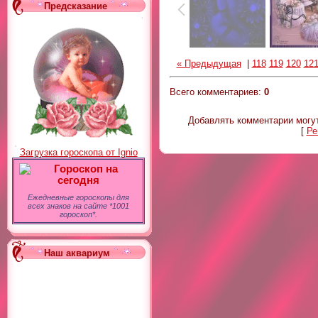
Предсказание
« Предыдущая
|
118
119
120
12
Всего комментариев
:
0
Добавлять комментарии могут
[
Ре
Загрузка гороскопа от Ignio
Гороскоп на
сегодня
Ежедневные гороскопы для
всех знаков на сайте *1001
гороскоп*.
Наш аквариум