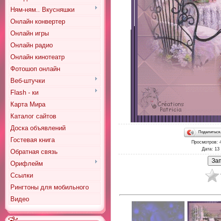
Ням-ням.. Вкусняшки
Онлайн конвертер
Онлайн игры
Онлайн радио
Онлайн кинотеатр
Фотошоп онлайн
Веб-штучки
Flash - ки
Карта Мира
Каталог сайтов
Доска объявлений
Поделитьс
Гостевая книга
Просмотров
: 
Дата
: 13
Обратная связь
Орифлейм
Ссылки
Рингтоны для мобильного
Видео