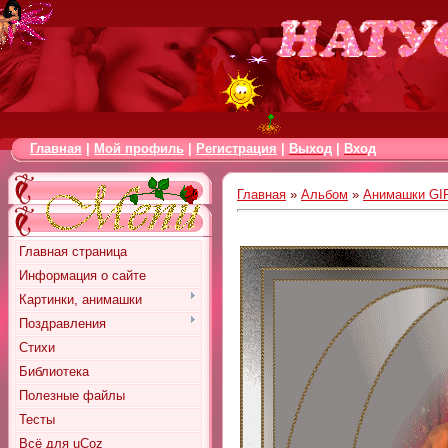
Главная
|
Мой профиль
|
Регистрация
|
Выход
|
Вход
Главная
»
Альбом
»
Анимашки GI
Главная страница
Информация о сайте
Картинки, анимашки
Поздравления
Стихи
Библиотека
Полезные файлы
Тесты
Всё для uCoz