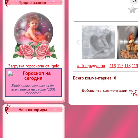
Предсказание
« Предыдущая
|
116
117
118
119
Загрузка гороскопа от Ignio
Гороскоп на
Всего комментариев
:
0
сегодня
Ежедневные гороскопы для
всех знаков на сайте *1001
Добавлять комментарии могут
гороскоп*.
[
Ре
Наш аквариум