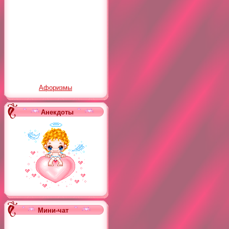
Афоризмы
Анекдоты
Мини-чат