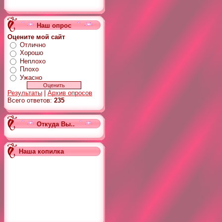
Наш опрос
Оцените мой сайт
Отлично
Хорошо
Неплохо
Плохо
Ужасно
Результаты
|
Архив опросов
Всего ответов:
235
Откуда Вы..
Наша копилка