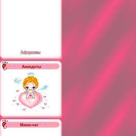
Афоризмы
Анекдоты
Мини-чат