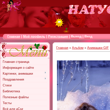
Главная
|
Мой профиль
|
Регистрация
|
Выход
|
Вход
Главная
»
Альбом
»
Анимашки GIF
Главная страница
Информация о сайте
Картинки, анимашки
Поздравления
Стихи
Библиотека
Полезные файлы
Тесты
Всё для uCoz