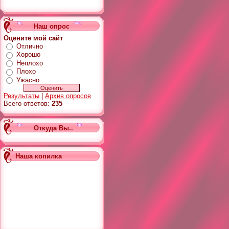
Наш опрос
Оцените мой сайт
Отлично
Хорошо
Неплохо
Плохо
Ужасно
Результаты
|
Архив опросов
Всего ответов:
235
Откуда Вы..
Наша копилка