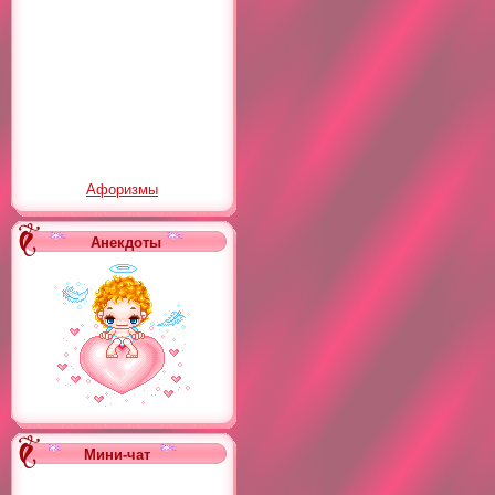
Афоризмы
Анекдоты
Мини-чат