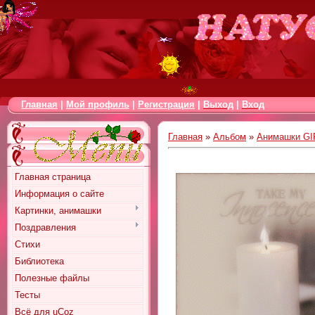
Главная
|
Мой профиль
|
Регистрация
|
Выход
|
Вход
Главная
»
Альбом
»
Анимашки GI
Главная страница
Информация о сайте
Картинки, анимашки
Поздравления
Стихи
Библиотека
Полезные файлы
Тесты
Всё для uCoz