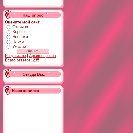
Наш опрос
Оцените мой сайт
Отлично
Хорошо
Неплохо
Плохо
Ужасно
Результаты
|
Архив опросов
Всего ответов:
235
Откуда Вы..
Наша копилка