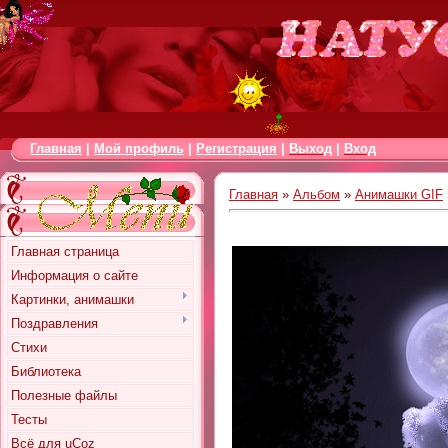
Главная
|
Мой профиль
|
Регистрация
|
Выход
|
Вход
Главная
»
Альбом
»
Анимашки GIF
Главная страница
Информация о сайте
Картинки, анимашки
Поздравления
Стихи
Библиотека
Полезные файлы
Тесты
Всё для uCoz