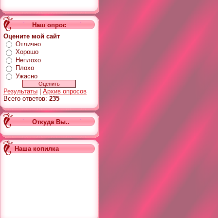
Наш опрос
Оцените мой сайт
Отлично
Хорошо
Неплохо
Плохо
Ужасно
Результаты
|
Архив опросов
Всего ответов:
235
Откуда Вы..
Наша копилка