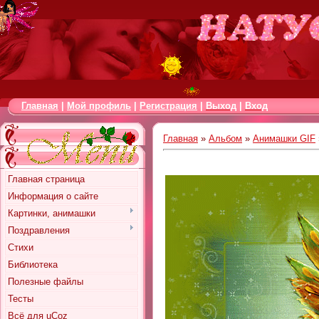
Главная
|
Мой профиль
|
Регистрация
|
Выход
|
Вход
Главная
»
Альбом
»
Анимашки GIF
Главная страница
Информация о сайте
Картинки, анимашки
Поздравления
Стихи
Библиотека
Полезные файлы
Тесты
Всё для uCoz