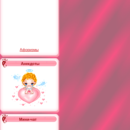
Афоризмы
Анекдоты
Мини-чат